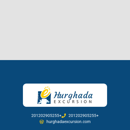
201202905255+
201202905255+
hurghadaexcursion.com