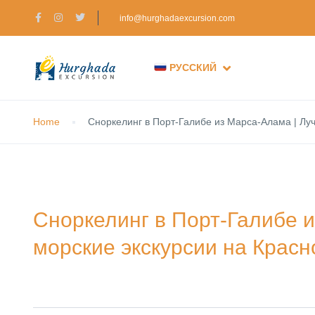
info@hurghadaexcursion.com
РУССКИЙ
Home
Сноркелинг в Порт-Галибе из Марса-Алама | Лу
Сноркелинг в Порт-Галибе 
морские экскурсии на Крас