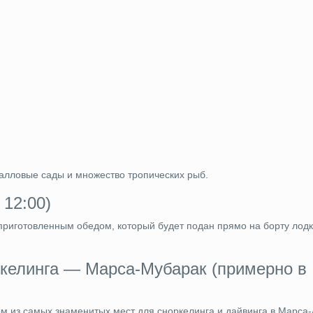
ралловые сады и множество тропических рыб.
 12:00)
приготовленным обедом, который будет подан прямо на борту лодк
ркелинга — Марса-Мубарак (примерно в
м из самых знаменитых мест для сноркелинга и дайвинга в Марса