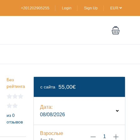
+201202905255
Login
Sign Up
EUR
Без
рейтинга
55,00€
с сайта
Дата:
08/08/2026
из 0
отзывов
Взрослые