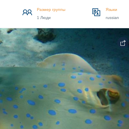
Размер группы
Языки
1 Люди
russian