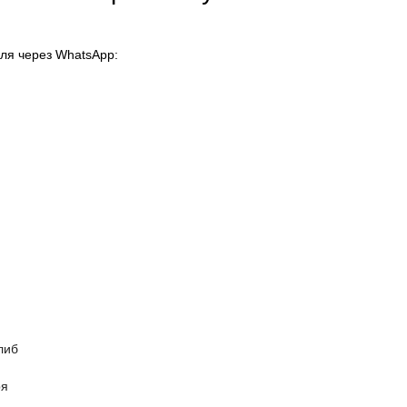
ля через WhatsApp:
либ
ря