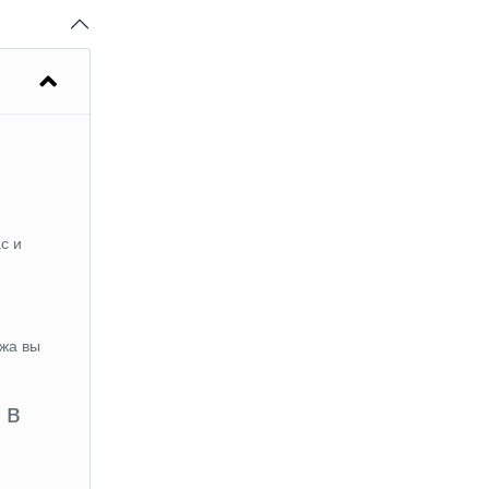
с и
ажа вы
 в