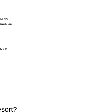
ии по
ываемые
ных и
sort?