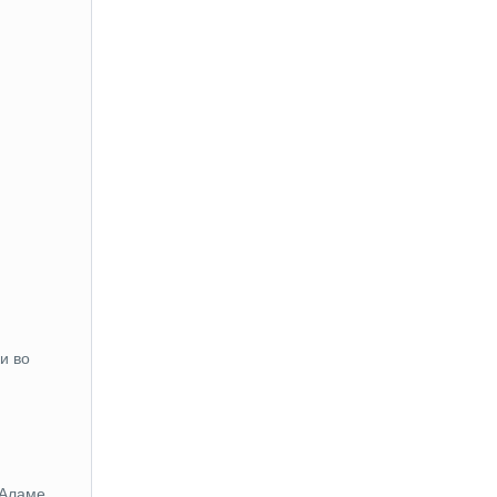
и во
-Аламе.