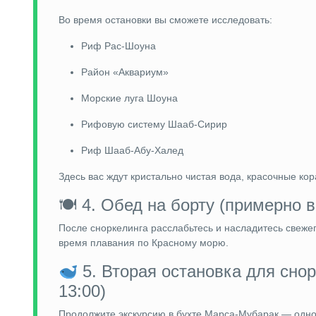
Во время остановки вы сможете исследовать:
Риф Рас-Шоуна
Район «Аквариум»
Морские луга Шоуна
Рифовую систему Шааб-Сирир
Риф Шааб-Абу-Халед
Здесь вас ждут кристально чистая вода, красочные ко
🍽 4. Обед на борту (примерно в
После сноркелинга расслабьтесь и насладитесь свеже
время плавания по Красному морю.
5. Вторая остановка для сно
13:00)
Продолжите экскурсию в бухте Марса-Мубарак — одно