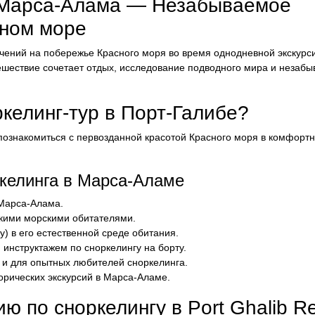
з Марса-Алама — Незабываемое
сном море
чений на побережье Красного моря во время однодневной экскурс
тешествие сочетает отдых, исследование подводного мира и незаб
келинг-тур в Порт-Галибе?
 познакомиться с первозданной красотой Красного моря в комфорт
келинга в Марса-Аламе
 Марса-Алама.
кими морскими обитателями.
) в его естественной среде обитания.
нструктажем по сноркелингу на борту.
 и для опытных любителей сноркелинга.
орических экскурсий в Марса-Аламе.
ю по сноркелингу в Port Ghalib Re