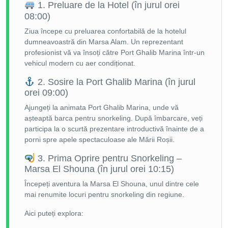
1. Preluare de la Hotel (în jurul orei
08:00)
Ziua începe cu preluarea confortabilă de la hotelul
dumneavoastră din Marsa Alam. Un reprezentant
profesionist vă va însoți către Port Ghalib Marina într-un
vehicul modern cu aer condiționat.
2. Sosire la Port Ghalib Marina (în jurul
orei 09:00)
Ajungeți la animata Port Ghalib Marina, unde vă
așteaptă barca pentru snorkeling. După îmbarcare, veți
participa la o scurtă prezentare introductivă înainte de a
porni spre apele spectaculoase ale Mării Roșii.
3. Prima Oprire pentru Snorkeling –
Marsa El Shouna (în jurul orei 10:15)
Începeți aventura la Marsa El Shouna, unul dintre cele
mai renumite locuri pentru snorkeling din regiune.
Aici puteți explora: