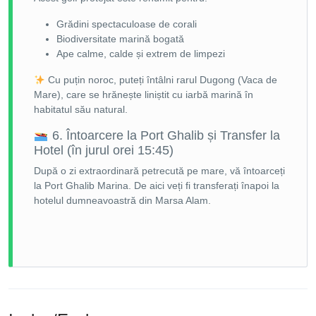
Grădini spectaculoase de corali
Biodiversitate marină bogată
Ape calme, calde și extrem de limpezi
Cu puțin noroc, puteți întâlni rarul Dugong (Vaca de
Mare), care se hrănește liniștit cu iarbă marină în
habitatul său natural.
6. Întoarcere la Port Ghalib și Transfer la
Hotel (în jurul orei 15:45)
După o zi extraordinară petrecută pe mare, vă întoarceți
la Port Ghalib Marina. De aici veți fi transferați înapoi la
hotelul dumneavoastră din Marsa Alam.