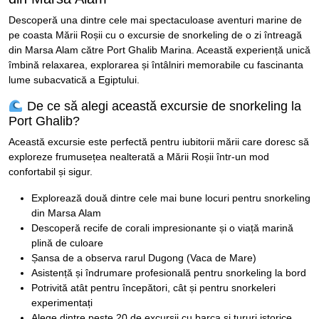
Descoperă una dintre cele mai spectaculoase aventuri marine de
pe coasta Mării Roșii cu o excursie de snorkeling de o zi întreagă
din Marsa Alam către Port Ghalib Marina. Această experiență unică
îmbină relaxarea, explorarea și întâlniri memorabile cu fascinanta
lume subacvatică a Egiptului.
De ce să alegi această excursie de snorkeling la
Port Ghalib?
Această excursie este perfectă pentru iubitorii mării care doresc să
exploreze frumusețea nealterată a Mării Roșii într-un mod
confortabil și sigur.
Explorează două dintre cele mai bune locuri pentru snorkeling
din Marsa Alam
Descoperă recife de corali impresionante și o viață marină
plină de culoare
Șansa de a observa rarul Dugong (Vaca de Mare)
Asistență și îndrumare profesională pentru snorkeling la bord
Potrivită atât pentru începători, cât și pentru snorkeleri
experimentați
Alege dintre peste 20 de excursii cu barca și tururi istorice