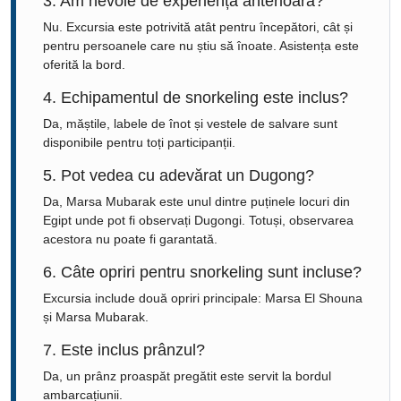
3. Am nevoie de experiență anterioară?
Nu. Excursia este potrivită atât pentru începători, cât și
pentru persoanele care nu știu să înoate. Asistența este
oferită la bord.
4. Echipamentul de snorkeling este inclus?
Da, măștile, labele de înot și vestele de salvare sunt
disponibile pentru toți participanții.
5. Pot vedea cu adevărat un Dugong?
Da, Marsa Mubarak este unul dintre puținele locuri din
Egipt unde pot fi observați Dugongi. Totuși, observarea
acestora nu poate fi garantată.
6. Câte opriri pentru snorkeling sunt incluse?
Excursia include două opriri principale: Marsa El Shouna
și Marsa Mubarak.
7. Este inclus prânzul?
Da, un prânz proaspăt pregătit este servit la bordul
ambarcațiunii.