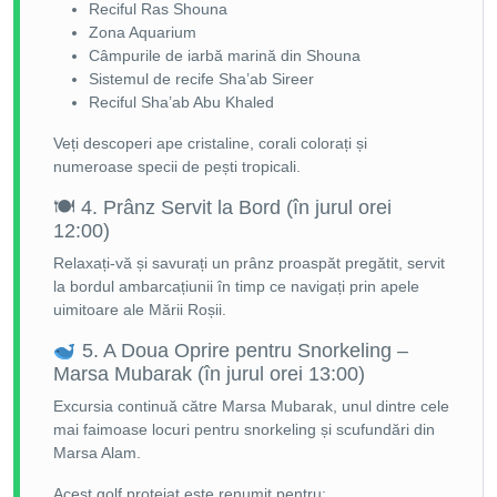
Reciful Ras Shouna
Zona Aquarium
Câmpurile de iarbă marină din Shouna
Sistemul de recife Sha’ab Sireer
Reciful Sha’ab Abu Khaled
Veți descoperi ape cristaline, corali colorați și
numeroase specii de pești tropicali.
🍽 4. Prânz Servit la Bord (în jurul orei
12:00)
Relaxați-vă și savurați un prânz proaspăt pregătit, servit
la bordul ambarcațiunii în timp ce navigați prin apele
uimitoare ale Mării Roșii.
5. A Doua Oprire pentru Snorkeling –
Marsa Mubarak (în jurul orei 13:00)
Excursia continuă către Marsa Mubarak, unul dintre cele
mai faimoase locuri pentru snorkeling și scufundări din
Marsa Alam.
Acest golf protejat este renumit pentru: