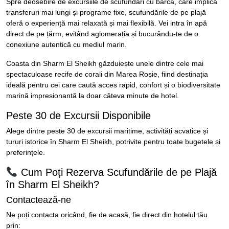
Spre deosebire de excursiile de scufundări cu barca, care implică
transferuri mai lungi și programe fixe, scufundările de pe plajă
oferă o experiență mai relaxată și mai flexibilă. Vei intra în apă
direct de pe țărm, evitând aglomerația și bucurându-te de o
conexiune autentică cu mediul marin.
Coasta din Sharm El Sheikh găzduiește unele dintre cele mai
spectaculoase recife de corali din Marea Roșie, fiind destinația
ideală pentru cei care caută acces rapid, confort și o biodiversitate
marină impresionantă la doar câteva minute de hotel.
Peste 30 de Excursii Disponibile
Alege dintre peste 30 de excursii maritime, activități acvatice și
tururi istorice în Sharm El Sheikh, potrivite pentru toate bugetele și
preferințele.
Cum Poți Rezerva Scufundările de pe Plajă
în Sharm El Sheikh?
Contactează-ne
Ne poți contacta oricând, fie de acasă, fie direct din hotelul tău
prin: