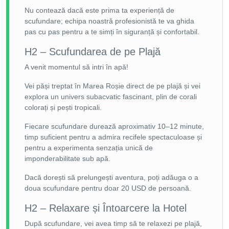
Nu contează dacă este prima ta experiență de
scufundare; echipa noastră profesionistă te va ghida
pas cu pas pentru a te simți în siguranță și confortabil.
H2 – Scufundarea de pe Plajă
A venit momentul să intri în apă!
Vei păși treptat în Marea Roșie direct de pe plajă și vei
explora un univers subacvatic fascinant, plin de corali
colorați și pești tropicali.
Fiecare scufundare durează aproximativ 10–12 minute,
timp suficient pentru a admira recifele spectaculoase și
pentru a experimenta senzația unică de
imponderabilitate sub apă.
Dacă dorești să prelungești aventura, poți adăuga o a
doua scufundare pentru doar 20 USD de persoană.
H2 – Relaxare și Întoarcere la Hotel
După scufundare, vei avea timp să te relaxezi pe plajă,