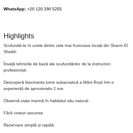
WhatsApp:
+20 120 290 5255
Highlights
Scufundă-te în unele dintre cele mai frumoase locații din Sharm El
Sheikh.
Învață tehnicile de bază ale scufundărilor de la instructori
profesioniști.
Descoperă fascinanta lume subacvatică a Mării Roșii într-o
experiență de aproximativ 2 ore.
Observă viața marină în habitatul său natural.
Fără costuri ascunse.
Rezervare simplă și rapidă.