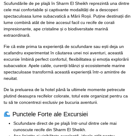
Scufundările de pe plajă în Sharm El Sheikh reprezintă una dintre
cele mai confortabile și captivante modalități de a descoperi
spectaculoasa lume subacvatică a Mării Roșii. Puține destinații din
lume combină atât de bine accesul facil cu recife de corali
impresionante, ape cristaline și o biodiversitate marină
extraordinară.
Fie că este prima ta experiență de scufundare sau ești deja un
scafandru experimentat în căutarea unei noi aventuri, această
excursie îmbină perfect confortul, flexibilitatea și emoția explorării
subacvatice. Apele calde, curenții blânzi și ecosistemele marine
spectaculoase transformă această experiență într-o amintire de
neuitat.
De la preluarea de la hotel până la ultimele momente petrecute
plutind deasupra recifelor colorate, totul este organizat pentru ca
tu să te concentrezi exclusiv pe bucuria aventurii.
Punctele Forte ale Excursiei
Scufundare direct de pe plajă într-unul dintre cele mai
cunoscute recife din Sharm El Sheikh.