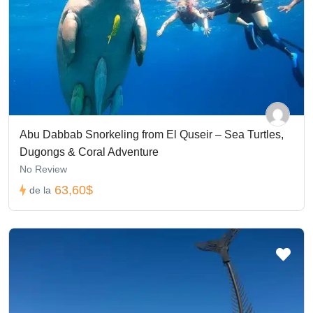
Abu Dabbab Snorkeling from El Quseir – Sea Turtles,
Dugongs & Coral Adventure
No Review
63,60$
de la