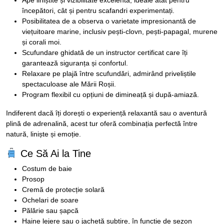
Ape liniștite și vizibilitate excelentă, ideale atât pentru
începători, cât și pentru scafandri experimentați.
Posibilitatea de a observa o varietate impresionantă de
viețuitoare marine, inclusiv pești-clovn, pești-papagal, murene
și corali moi.
Scufundare ghidată de un instructor certificat care îți
garantează siguranța și confortul.
Relaxare pe plajă între scufundări, admirând priveliștile
spectaculoase ale Mării Roșii.
Program flexibil cu opțiuni de dimineață și după-amiază.
Indiferent dacă îți dorești o experiență relaxantă sau o aventură
plină de adrenalină, acest tur oferă combinația perfectă între
natură, liniște și emoție.
Ce Să Ai la Tine
Costum de baie
Prosop
Cremă de protecție solară
Ochelari de soare
Pălărie sau șapcă
Haine lejere sau o jachetă subțire, în funcție de sezon