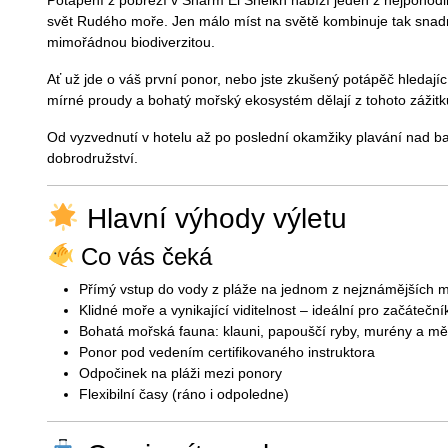
Potápění z pobřeží v Sharm El Sheikh nabízí jeden z nejpohodln
svět Rudého moře. Jen málo míst na světě kombinuje tak snadný
mimořádnou biodiverzitou.
Ať už jde o váš první ponor, nebo jste zkušený potápěč hledající 
mírné proudy a bohatý mořský ekosystém dělají z tohoto záži
Od vyzvednutí v hotelu až po poslední okamžiky plavání nad bar
dobrodružství.
Hlavní výhody výletu
Co vás čeká
Přímý vstup do vody z pláže na jednom z nejznámějších m
Klidné moře a vynikající viditelnost – ideální pro začátečník
Bohatá mořská fauna: klauni, papouščí ryby, murény a mě
Ponor pod vedením certifikovaného instruktora
Odpočinek na pláži mezi ponory
Flexibilní časy (ráno i odpoledne)