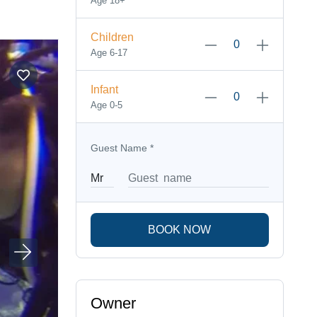
Age 18+
Children
Age 6-17
Infant
Age 0-5
Guest Name
*
BOOK NOW
Owner