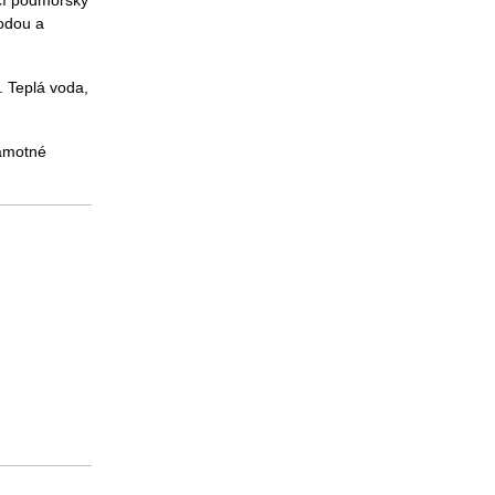
ící podmořský
vodou a
n. Teplá voda,
samotné