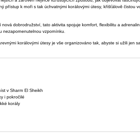
ějších a zároveň nejvíce vzrušujících způsobů, jak objevovat fascinuj
 přístup k moři s tak úchvatnými korálovými útesy, křišťálově čistou 
nová dobrodružství, tato aktivita spojuje komfort, flexibilitu a adrenali
tku nezapomenutelnou vzpomínku.
evnými korálovými útesy je vše organizováno tak, abyste si užili jen 
íst v Sharm El Sheikh
y i pokročilé
kké korály