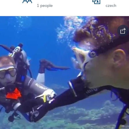
1 people
czech