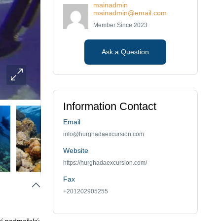
mainadmin
mainadmin@email.com
Member Since 2023
Ask a Question
Information Contact
Email
info@hurghadaexcursion.com
Website
https://hurghadaexcursion.com/
Fax
+201202905255