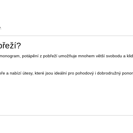
.
břeží?
harmonogram, potápění z pobřeží umožňuje mnohem větší svobodu a kli
e a nabízí útesy, které jsou ideální pro pohodový i dobrodružný ponor