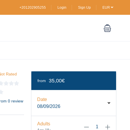
+201202905255
Login
Sign Up
EUR
Not Rated
35,00€
from
Date
from 0 review
08/09/2026
Adults