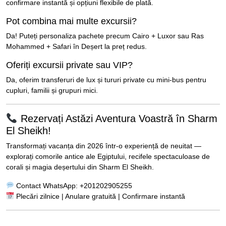
confirmare instantă și opțiuni flexibile de plată.
Pot combina mai multe excursii?
Da! Puteți personaliza pachete precum Cairo + Luxor sau Ras
Mohammed + Safari în Deșert la preț redus.
Oferiți excursii private sau VIP?
Da, oferim transferuri de lux și tururi private cu mini-bus pentru
cupluri, familii și grupuri mici.
Rezervați Astăzi Aventura Voastră în Sharm
El Sheikh!
Transformați vacanța din 2026 într-o experiență de neuitat —
explorați comorile antice ale Egiptului, recifele spectaculoase de
corali și magia deșertului din Sharm El Sheikh.
Contact WhatsApp: +201202905255
Plecări zilnice | Anulare gratuită | Confirmare instantă