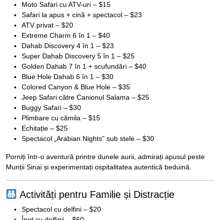
Moto Safari cu ATV-uri – $15
Safari la apus + cină + spectacol – $23
ATV privat – $20
Extreme Charm 6 în 1 – $40
Dahab Discovery 4 în 1 – $23
Super Dahab Discovery 5 în 1 – $25
Golden Dahab 7 în 1 + scufundări – $40
Blue Hole Dahab 6 în 1 – $30
Colored Canyon & Blue Hole – $35
Jeep Safari către Canionul Salama – $25
Buggy Safari – $30
Plimbare cu cămila – $15
Echitație – $25
Spectacol „Arabian Nights” sub stele – $30
Porniți într-o aventură printre dunele aurii, admirați apusul peste
Munții Sinai și experimentați ospitalitatea autentică beduină.
Activități pentru Familie și Distracție
Spectacol cu delfini – $20
Înot cu delfinii – $60