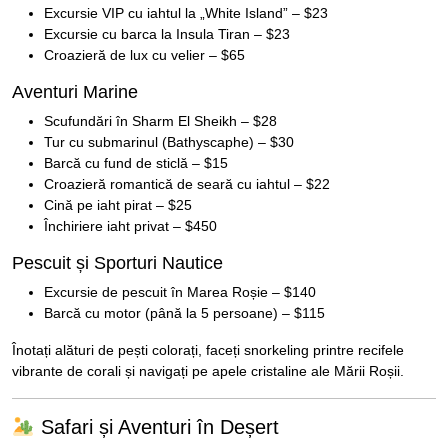
Excursie VIP cu iahtul la „White Island” – $23
Excursie cu barca la Insula Tiran – $23
Croazieră de lux cu velier – $65
Aventuri Marine
Scufundări în Sharm El Sheikh – $28
Tur cu submarinul (Bathyscaphe) – $30
Barcă cu fund de sticlă – $15
Croazieră romantică de seară cu iahtul – $22
Cină pe iaht pirat – $25
Închiriere iaht privat – $450
Pescuit și Sporturi Nautice
Excursie de pescuit în Marea Roșie – $140
Barcă cu motor (până la 5 persoane) – $115
Înotați alături de pești colorați, faceți snorkeling printre recifele
vibrante de corali și navigați pe apele cristaline ale Mării Roșii.
Safari și Aventuri în Deșert