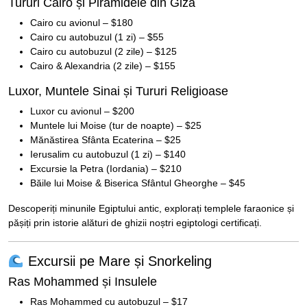
Tururi Cairo și Piramidele din Giza
Cairo cu avionul – $180
Cairo cu autobuzul (1 zi) – $55
Cairo cu autobuzul (2 zile) – $125
Cairo & Alexandria (2 zile) – $155
Luxor, Muntele Sinai și Tururi Religioase
Luxor cu avionul – $200
Muntele lui Moise (tur de noapte) – $25
Mănăstirea Sfânta Ecaterina – $25
Ierusalim cu autobuzul (1 zi) – $140
Excursie la Petra (Iordania) – $210
Băile lui Moise & Biserica Sfântul Gheorghe – $45
Descoperiți minunile Egiptului antic, explorați templele faraonice și
pășiți prin istorie alături de ghizii noștri egiptologi certificați.
Excursii pe Mare și Snorkeling
Ras Mohammed și Insulele
Ras Mohammed cu autobuzul – $17