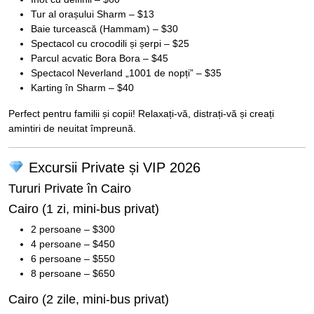
Tur al orașului Sharm – $13
Baie turcească (Hammam) – $30
Spectacol cu crocodili și șerpi – $25
Parcul acvatic Bora Bora – $45
Spectacol Neverland „1001 de nopți” – $35
Karting în Sharm – $40
Perfect pentru familii și copii! Relaxați-vă, distrați-vă și creați
amintiri de neuitat împreună.
Excursii Private și VIP 2026
Tururi Private în Cairo
Cairo (1 zi, mini-bus privat)
2 persoane – $300
4 persoane – $450
6 persoane – $550
8 persoane – $650
Cairo (2 zile, mini-bus privat)