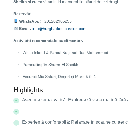
Sheikh
și creează amintiri memorabile alături de cei dragi.
Rezervări:
WhatsApp:
+201202905255
Email:
info@hurghadaexcursion.com
Activități recomandate suplimentar:
White Island & Parcul Național Ras Mohammed
Parasailing în Sharm El Sheikh
Excursii Mix Safari, Deșert și Mare 5 în 1
Highlights
Aventura subacvatică: Explorează viața marină fără 
Experiență confortabilă: Relaxare în scaune cu aer co