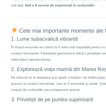
sub apă,
fără a fi nevoie de experiență în scufundări
.
Cele mai importante momente ale t
1. Lume subacvatică vibrantă
În timpul excursiei vei coborî la 4 metri sub suprafață pentru a obs
creaturi fascinante. Ferestrele panoramice oferă o priveliște neo
videoclipuri spectaculoase.
2. Explorează viața marină din Marea Roș
Pe măsură ce te deplasezi prin apele cristaline, vei întâlni pești 
precum și creaturi mai timide, cum ar fi murenele și razele. Est
costum de scufundări sau echipament special.
3. Priveliști de pe puntea superioară