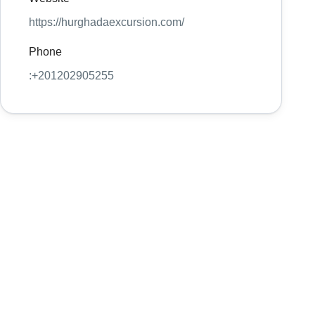
https://hurghadaexcursion.com/
Phone
:+201202905255