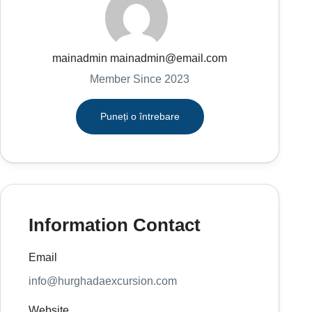
mainadmin mainadmin@email.com
Member Since 2023
Puneți o întrebare
Information Contact
Email
info@hurghadaexcursion.com
Website