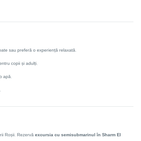
oate sau preferă o experiență relaxată.
ntru copii și adulți.
b apă.
.
rii Roșii. Rezervă
excursia cu semisubmarinul în Sharm El