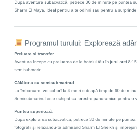
După aventura subacvatică, petrece 30 de minute pe puntea super
Sharm El Maya. Ideal pentru a te odihni sau pentru a surprinde 
Programul turului: Explorează adânc
Preluare și transfer
Aventura începe cu preluarea de la hotelul tău în jurul orei 8:15
semisubmarin.
Călătoria cu semisubmarinul
La îmbarcare, vei coborî la 4 metri sub apă timp de 60 de minute,
Semisubmarinul este echipat cu ferestre panoramice pentru o viz
Puntea superioară
După explorarea subacvatică, petrece 30 de minute pe puntea s
fotografii și relaxându-te admirând Sharm El Sheikh și împrejuri