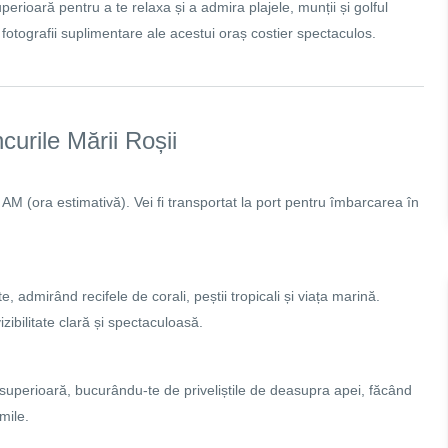
ioară pentru a te relaxa și a admira plajele, munții și golful
fotografii suplimentare ale acestui oraș costier spectaculos.
urile Mării Roșii
 AM (ora estimativă). Vei fi transportat la port pentru îmbarcarea în
 admirând recifele de corali, peștii tropicali și viața marină.
ibilitate clară și spectaculoasă.
uperioară, bucurându-te de priveliștile de deasupra apei, făcând
mile.