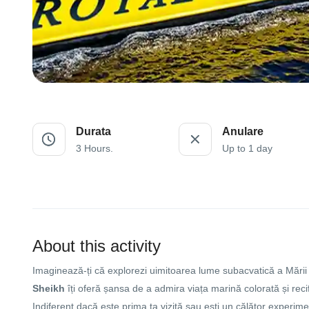
Durata
Anulare
3 Hours.
Up to 1 day
About this activity
Imaginează-ți că explorezi uimitoarea lume subacvatică a Mării 
Sheikh
îți oferă șansa de a admira viața marină colorată și recif
Indiferent dacă este prima ta vizită sau ești un călător exper