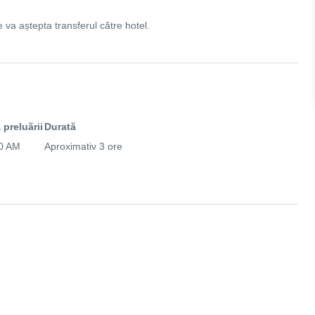
 va aștepta transferul către hotel.
 preluării
Durată
0 AM
Aproximativ 3 ore