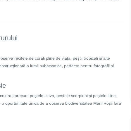
urului
erva recifele de corali pline de viață, peștii tropicali și alte
bstrucționată a lumii subacvatice, perfecte pentru fotografii și
ie
colorați precum peștele clovn, peștele scorpioni și peștele lilieci,
e o oportunitate unică de a observa biodiversitatea Mării Roșii fără