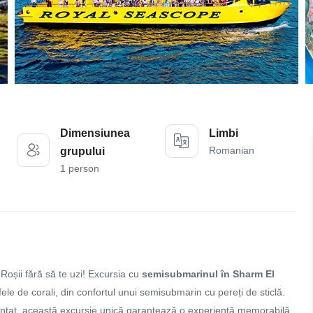
Dimensiunea
Limbi
Romanian
grupului
1 person
Roșii fără să te uzi! Excursia cu
semisubmarinul în Sharm El
ele de corali, din confortul unui semisubmarin cu pereți de sticlă.
imentat, această excursie unică garantează o experiență memorabilă