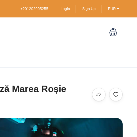
+201202905255
Login
Sign Up
EUR
ază Marea Roșie