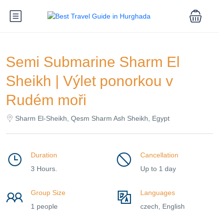
Semi Submarine Sharm El
Sheikh | Výlet ponorkou v
Rudém moři
Sharm El-Sheikh, Qesm Sharm Ash Sheikh, Egypt
Duration
Cancellation
3 Hours.
Up to 1 day
Group Size
Languages
1 people
czech, English