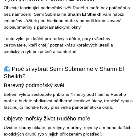
Objevte fascinující podmořský svět Rudého moře bez potápění a
bez namočení! Semi Submarine
Sharm El Sheikh
vám nabízí
jedinečný zážitek pod hladinou moře v pohodlí klimatizované
polosubmariny s panoramatickými okny.
Tento výlet je ideální pro rodiny s dětmi, páry i všechny
cestovatele, kteří chtějí poznat krásu korálových útesů a
exotických ryb bezpečně a komfortně.
Proč si vybrat Semi Submarine v Sharm El
Sheikh?
Barevný podmořský svět
Během výletu sestoupíte přibližně 4 metry pod hladinu Rudého
moře a budete obdivovat nádherné korálové útesy, tropické ryby a
fascinující mořské tvory přes velká panoramatická okna.
Objevte mořský život Rudého moře
Uvidíte klauny očkaté, perutýny, murény, rejnoky a mnoho dalších
exotických druhů ryb v jejich přirozeném prostředí.