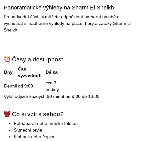
Panoramatické výhledy na Sharm El Sheikh
Po podvodní části si můžete odpočinout na horní palubě a
vychutnat si nádherné výhledy na pláže, hory a zátoky Sharm El
Sheikh.
Časy a dostupnost
Čas
Dny
Délka
vyzvednutí
cca 3
Denně
od 9:00
hodiny
Výlet odjíždí každých 90 minut od 9:00 do 13:30.
Co si vzít s sebou?
Fotoaparát nebo mobilní telefon
Sluneční brýle
Klobouk nebo čepici