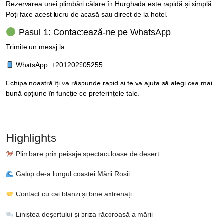
Rezervarea unei plimbări călare în Hurghada este rapidă și simplă.
Poți face acest lucru de acasă sau direct de la hotel.
Pasul 1: Contactează-ne pe WhatsApp
Trimite un mesaj la:
WhatsApp: +201202905255
Echipa noastră îți va răspunde rapid și te va ajuta să alegi cea mai
bună opțiune în funcție de preferințele tale.
Highlights
Plimbare prin peisaje spectaculoase de deșert
Galop de-a lungul coastei Mării Roșii
Contact cu cai blânzi și bine antrenați
Liniștea deșertului și briza răcoroasă a mării