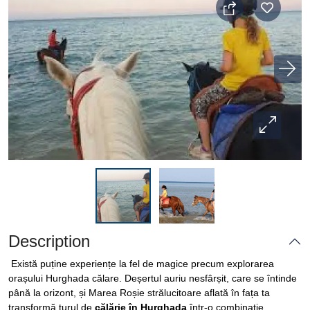
Description
Există puține experiențe la fel de magice precum explorarea
orașului Hurghada călare. Deșertul auriu nesfârșit, care se întinde
până la orizont, și Marea Roșie strălucitoare aflată în fața ta
transformă turul de
călărie în Hurghada
într-o combinație