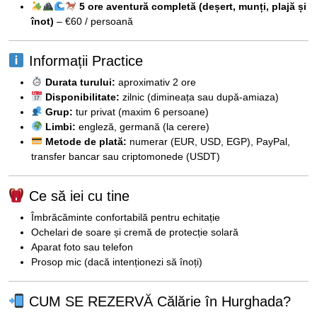
5 ore aventură completă (deșert, munți, plajă și
înot)
– €60 / persoană
Informații Practice
Durata turului:
aproximativ 2 ore
Disponibilitate:
zilnic (dimineața sau după-amiaza)
Grup:
tur privat (maxim 6 persoane)
Limbi:
engleză, germană (la cerere)
Metode de plată:
numerar (EUR, USD, EGP), PayPal,
transfer bancar sau criptomonede (USDT)
Ce să iei cu tine
Îmbrăcăminte confortabilă pentru echitație
Ochelari de soare și cremă de protecție solară
Aparat foto sau telefon
Prosop mic (dacă intenționezi să înoți)
CUM SE REZERVĂ Călărie în Hurghada?