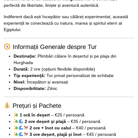
perfectă de libertate, liniște și aventură autentică.
Indiferent dacă ești începător sau călăreț experimentat, această
experiență te conectează cu natura, marea și spiritul etern al
Egiptului.
Informații Generale despre Tur
Destinație:
Plimbări călare în deșertul și pe plaja din
Hurghada
Durată:
2 ore (opțiuni flexibile disponibile)
Tip experiență:
Tur privat personalizat de echitație
Nivel:
Începători și avansați
Disponibilitate:
Zilnic
Prețuri și Pachete
1 oră în deșert
– €25 / persoană
2 ore deșert și plajă
– €35 / persoană
2 ore + înot cu calul
– €40 / persoană
3 ore deșert, plajă și înot
– €45 / persoană