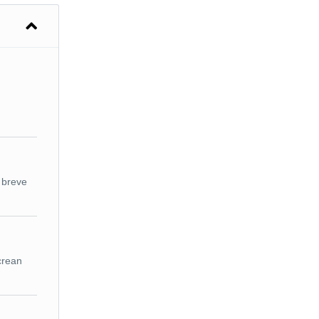
a breve
 crean