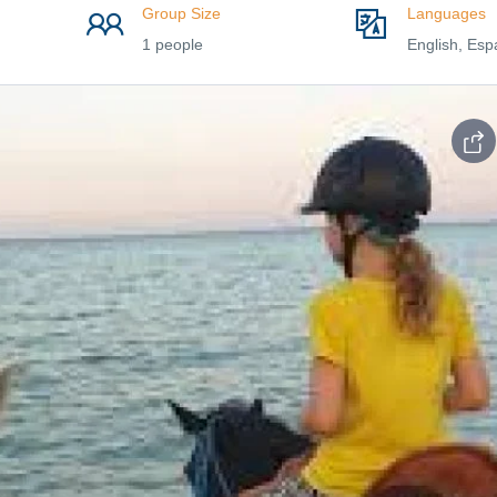
Group Size
Languages
1 people
English, Esp