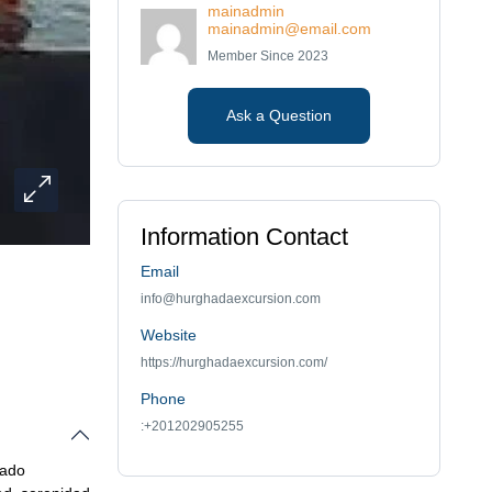
mainadmin
mainadmin@email.com
Member Since 2023
Ask a Question
Information Contact
Email
info@hurghadaexcursion.com
Website
https://hurghadaexcursion.com/
Phone
:+201202905255
rado