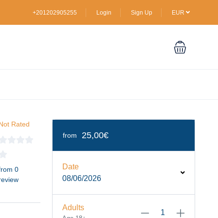
+201202905255
Login
Sign Up
EUR
Not Rated
25,00€
from
Date
from 0
08/06/2026
review
Adults