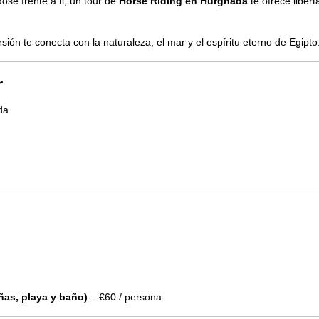
ose frente a ti, un tour de
Horse Riding en Hurghada
te ofrece liber
sión te conecta con la naturaleza, el mar y el espíritu eterno de Egipto
r
da
ñas, playa y baño)
– €60 / persona