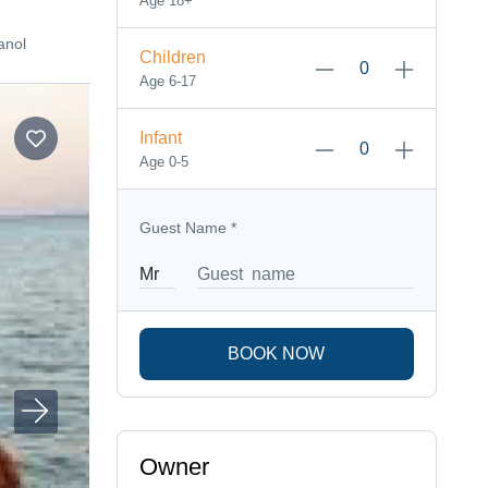
Age 18+
anol
Children
Age 6-17
Infant
Age 0-5
Guest Name
*
BOOK NOW
Owner