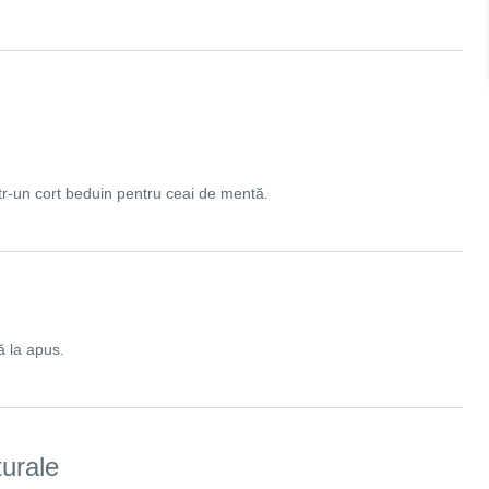
 într-un cort beduin pentru ceai de mentă.
ă la apus.
turale