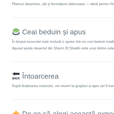
Platouri deșertice, văi și formațiuni stâncoase — ideal pentru foto
Ceai beduin și apus
În timpul excursiei este inclusă o oprire într-un cort beduin tradi
Apusul peste deșertul din
Sharm El Sheikh
este unul dintre cel
Întoarcerea
După finalizarea traseului, vei reveni la grajduri și apoi vei fi tra
De ce să alegi această expe