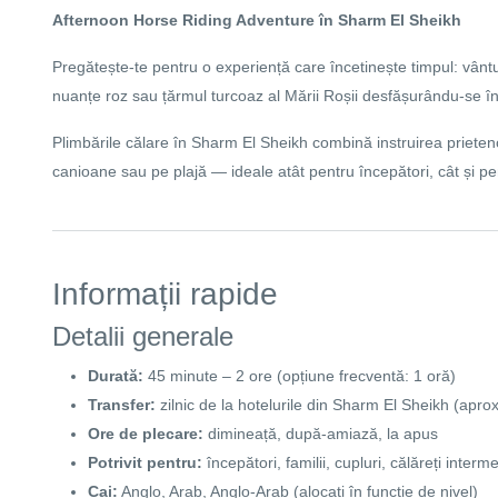
Afternoon Horse Riding Adventure în
Sharm El Sheikh
Pregătește-te pentru o experiență care încetinește timpul: vântul 
nuanțe roz sau țărmul turcoaz al Mării Roșii desfășurându-se în 
Plimbările călare în Sharm El Sheikh combină instruirea prieteno
canioane sau pe plajă — ideale atât pentru începători, cât și pe
Informații rapide
Detalii generale
Durată:
45 minute – 2 ore (opțiune frecventă: 1 oră)
Transfer:
zilnic de la hotelurile din
Sharm El Sheikh
(aprox
Ore de plecare:
dimineață, după-amiază, la apus
Potrivit pentru:
începători, familii, cupluri, călăreți interme
Cai:
Anglo, Arab, Anglo-Arab (alocați în funcție de nivel)