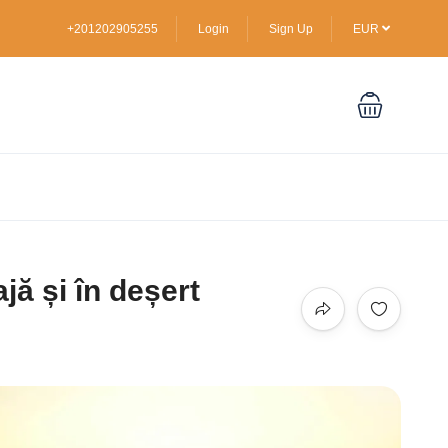
+201202905255
Login
Sign Up
EUR
jă și în deșert