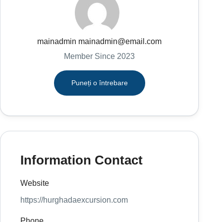
mainadmin mainadmin@email.com
Member Since 2023
Puneți o întrebare
Information Contact
Website
https://hurghadaexcursion.com
Phone