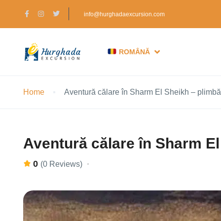
info@hurghadaexcursion.com
ROMÂNĂ
Home
Aventură călare în Sharm El Sheikh – plimbări
Aventură călare în Sharm El 
0
(0 Reviews)