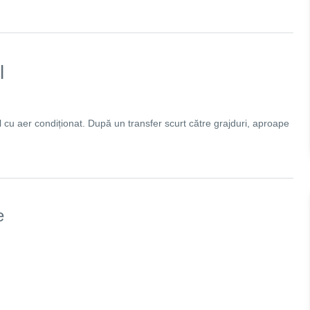
l
l cu aer condiționat. După un transfer scurt către grajduri, aproape
e