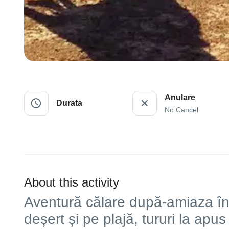
Anulare
Durata
No Cancel
About this activity
Aventură călare după-amiaza î
deșert și pe plajă, tururi la apus