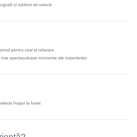
grafii și iubitorii de natură.
țional pentru ceai și relaxare.
e mai spectaculoase momente ale experienței.
nsferat înapoi la hotel.
riență?