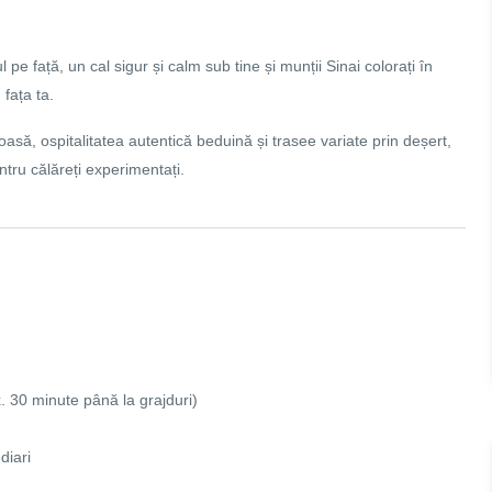
pe față, un cal sigur și calm sub tine și munții Sinai colorați în
fața ta.
asă, ospitalitatea autentică beduină și trasee variate prin deșert,
ntru călăreți experimentați.
. 30 minute până la grajduri)
diari