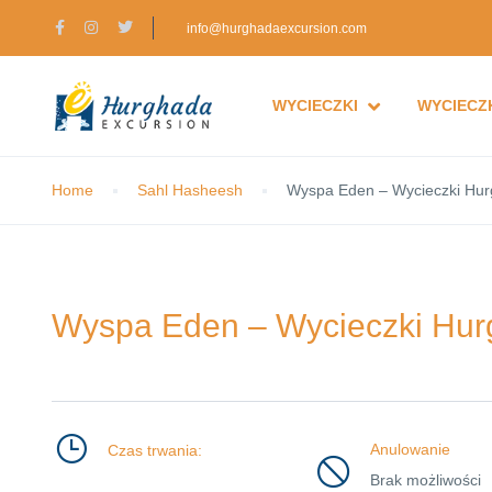
info@hurghadaexcursion.com
WYCIECZKI
WYCIECZK
Home
Sahl Hasheesh
Wyspa Eden – Wycieczki Hu
Wyspa Eden – Wycieczki Hu
Anulowanie
Czas trwania:
Brak możliwości