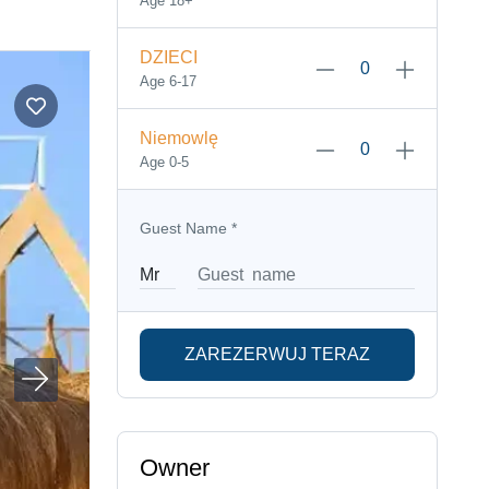
Age 18+
DZIECI
Age 6-17
Niemowlę
Age 0-5
Guest Name
*
ZAREZERWUJ TERAZ
Owner