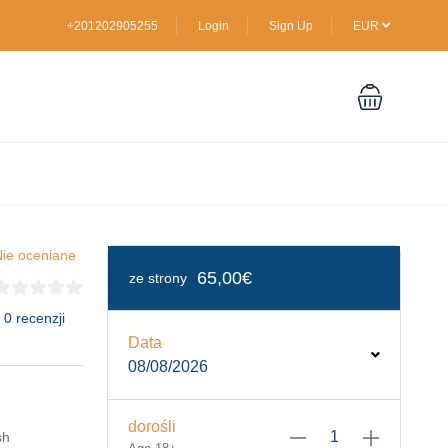
+201202905255
Login
Sign Up
EUR
ie oceniane
65,00€
ze strony
 0 recenzji
Data
08/08/2026
dorośli
sh