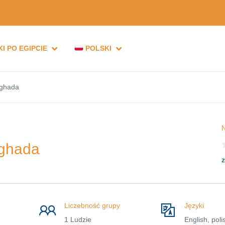
I PO EGIPCIE
POLSKI
rghada
N
rghada
z
Liczebność grupy
Języki
1 Ludzie
English, poli