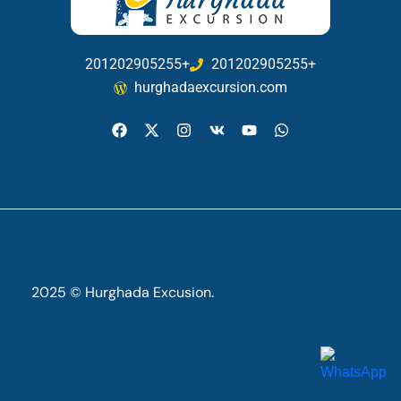
201202905255+
201202905255+
hurghadaexcursion.com
2025 © Hurghada Excusion.