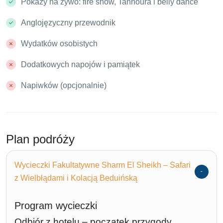
Pokazy na żywo: fire show, Tannoura i belly dance
Anglojęzyczny przewodnik
Wydatków osobistych
Dodatkowych napojów i pamiątek
Napiwków (opcjonalnie)
Plan podróży
Wycieczki Fakultatywne Sharm El Sheikh – Safari
z Wielbłądami i Kolacją Beduińską
Program wycieczki
Odbiór z hotelu – początek przygody