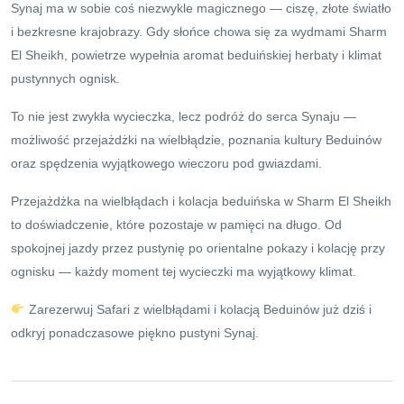
Synaj ma w sobie coś niezwykle magicznego — ciszę, złote światło
i bezkresne krajobrazy. Gdy słońce chowa się za wydmami Sharm
El Sheikh, powietrze wypełnia aromat beduińskiej herbaty i klimat
pustynnych ognisk.
To nie jest zwykła wycieczka, lecz podróż do serca Synaju —
możliwość przejażdżki na wielbłądzie, poznania kultury Beduinów
oraz spędzenia wyjątkowego wieczoru pod gwiazdami.
Przejażdżka na wielbłądach i kolacja beduińska w Sharm El Sheikh
to doświadczenie, które pozostaje w pamięci na długo. Od
spokojnej jazdy przez pustynię po orientalne pokazy i kolację przy
ognisku — każdy moment tej wycieczki ma wyjątkowy klimat.
Zarezerwuj Safari z wielbłądami i kolacją Beduinów już dziś i
odkryj ponadczasowe piękno pustyni Synaj.