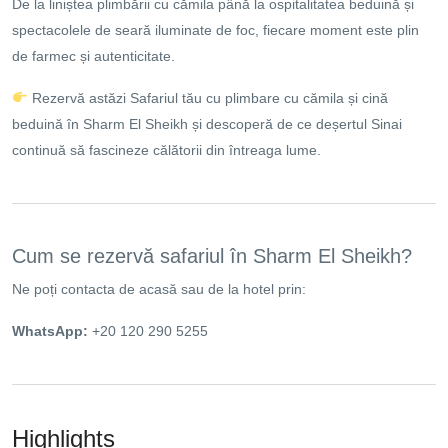
De la liniștea plimbării cu cămila până la ospitalitatea beduină și
spectacolele de seară iluminate de foc, fiecare moment este plin
de farmec și autenticitate.
Rezervă astăzi Safariul tău cu plimbare cu cămila și cină
beduină în Sharm El Sheikh și descoperă de ce deșertul Sinai
continuă să fascineze călătorii din întreaga lume.
Cum se rezervă safariul în Sharm El Sheikh?
Ne poți contacta de acasă sau de la hotel prin:
WhatsApp:
+20 120 290 5255
Highlights