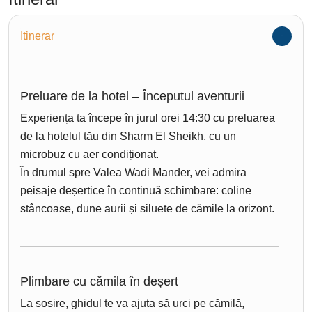
Itinerar
Preluare de la hotel – Începutul aventurii
Experiența ta începe în jurul orei 14:30 cu preluarea
de la hotelul tău din Sharm El Sheikh, cu un
microbuz cu aer condiționat.
În drumul spre Valea Wadi Mander, vei admira
peisaje deșertice în continuă schimbare: coline
stâncoase, dune aurii și siluete de cămile la orizont.
Plimbare cu cămila în deșert
La sosire, ghidul te va ajuta să urci pe cămilă,