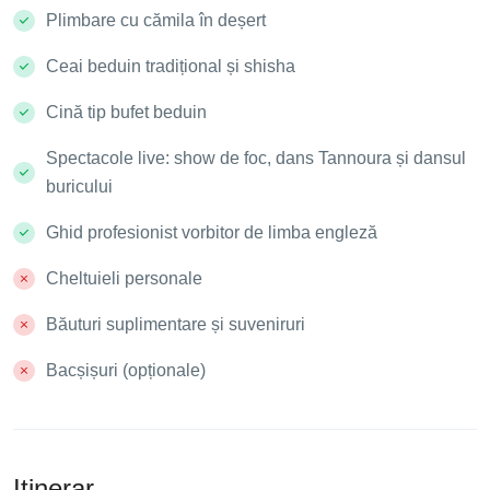
Plimbare cu cămila în deșert
Ceai beduin tradițional și shisha
Cină tip bufet beduin
Spectacole live: show de foc, dans Tannoura și dansul
buricului
Ghid profesionist vorbitor de limba engleză
Cheltuieli personale
Băuturi suplimentare și suveniruri
Bacșișuri (opționale)
Itinerar