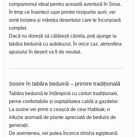
companionul ideal pentru această aventură în Sinai.
În timp ce înaintezi ușor printre nisipurile aurii, vei
simți liniștea și măreția deșertului care te înconjoară
complet.
Dacă nu dorești să călărești cămila, poți ajunge la
tabăra beduină cu autobuzul. În orice caz, atmosfera
apusului în deșert va fi de neuitat.
Sosire în tabăra beduină – primire tradițională
Tabăra beduină te întâmpină cu corturi tradiționale,
perne confortabile și ospitalitatea caldă a gazdelor.
La sosire vei primi o ceașcă de ceai Habbak, o
infuzie aromată de plante apreciată de beduini de
generații.
De asemenea, vei putea încerca shisha egipteană