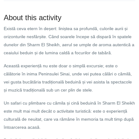
About this activity
Există ceva etern în deșert: liniștea sa profundă, culorile aurii și
orizonturile nesfârșite. Când soarele începe să dispară în spatele
dunelor din Sharm El Sheikh, aerul se umple de aroma autentică a
ceaiului beduin și de lumina caldă a focurilor de tabără.
Această experiență nu este doar o simplă excursie; este o
călătorie în inima Peninsulei Sinai, unde vei putea călări o cămilă,
vei gusta bucătăria tradițională beduină și vei asista la spectacole
și muzică tradițională sub un cer plin de stele.
Un safari cu plimbare cu cămila și cină beduină în Sharm El Sheikh
este mult mai mult decât o activitate turistică: este o experiență
culturală de neuitat, care va rămâne în memoria ta mult timp după
întoarcerea acasă.