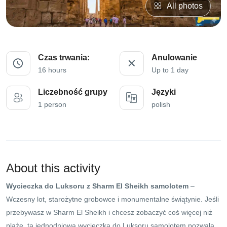
All photos
Czas trwania:
Anulowanie
16 hours
Up to 1 day
Liczebność grupy
Języki
1 person
polish
About this activity
Wycieczka do Luksoru z Sharm El Sheikh samolotem
–
Wczesny lot, starożytne grobowce i monumentalne świątynie. Jeśli
przebywasz w Sharm El Sheikh i chcesz zobaczyć coś więcej niż
plaże, ta jednodniowa wycieczka do Luksoru samolotem pozwala