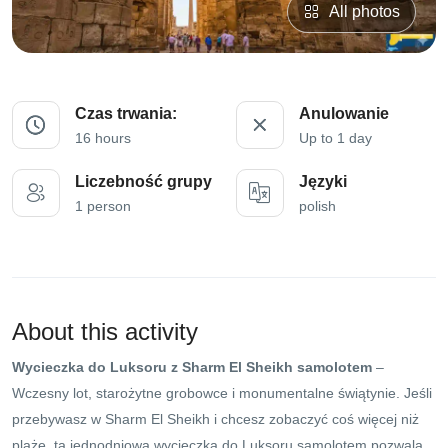
All photos
Czas trwania:
Anulowanie
16 hours
Up to 1 day
Liczebność grupy
Języki
1 person
polish
About this activity
Wycieczka do Luksoru z Sharm El Sheikh samolotem
–
Wczesny lot, starożytne grobowce i monumentalne świątynie. Jeśli
przebywasz w Sharm El Sheikh i chcesz zobaczyć coś więcej niż
plaże, ta jednodniowa wycieczka do Luksoru samolotem pozwala