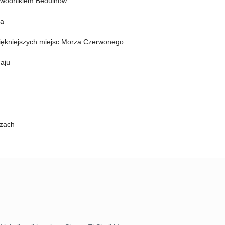
ewodnikiem Beduinów
ba
piękniejszych miejsc Morza Czerwonego
aju
azach