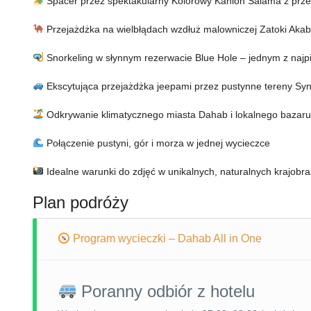
Spacer przez spektakularny Kolorowy Kanion Salama z prz
Przejażdżka na wielbłądach wzdłuż malowniczej Zatoki Aka
Snorkeling w słynnym rezerwacie Blue Hole – jednym z naj
Ekscytująca przejażdżka jeepami przez pustynne tereny Syn
Odkrywanie klimatycznego miasta Dahab i lokalnego bazaru
Połączenie pustyni, gór i morza w jednej wycieczce
Idealne warunki do zdjęć w unikalnych, naturalnych krajobr
Plan podróży
Program wycieczki – Dahab All in One
Poranny odbiór z hotelu