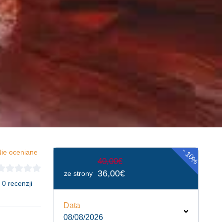
-
ie oceniane
10%
40,00€
36,00€
ze strony
 0 recenzji
Data
08/08/2026