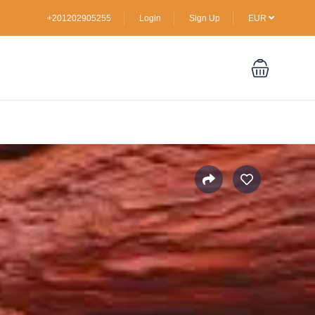
+201202905255
Login
Sign Up
EUR