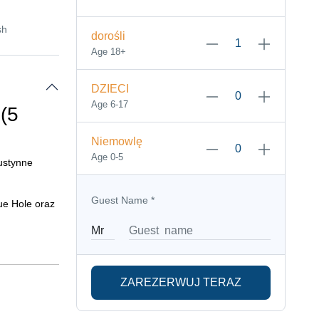
sh
dorośli
Age 18+
DZIECI
Age 6-17
(5
Niemowlę
Age 0-5
pustynne
Guest Name
*
ue Hole oraz
ZAREZERWUJ TERAZ