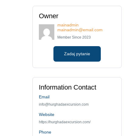
Owner
mainadmin
mainadmin@email.com
Member Since 2023
Zadaj pytanie
Information Contact
Email
info@hurghadaexcursion.com
Website
https://hurghadaexcursion.com/
Phone