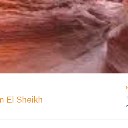
N
m El Sheikh
z