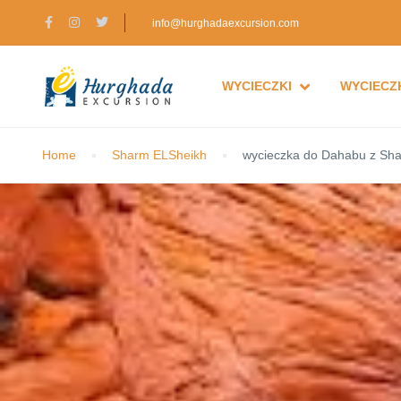
info@hurghadaexcursion.com
WYCIECZKI
WYCIECZK
Home
Sharm ELSheikh
wycieczka do Dahabu z Sha