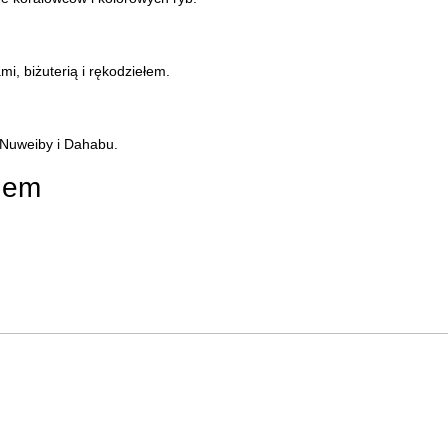
i, biżuterią i rękodziełem.
 Nuweiby i Dahabu.
dem