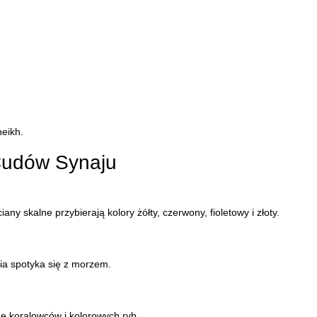
eikh.
 Cudów Synaju
ny skalne przybierają kolory żółty, czerwony, fioletowy i złoty.
ia spotyka się z morzem.
ne koralowców i kolorowych ryb.