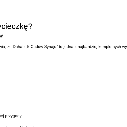
ycieczkę?
eń.
awia, że Dahab „5 Cudów Synaju” to jedna z najbardziej kompletnych w
e
wej przygody