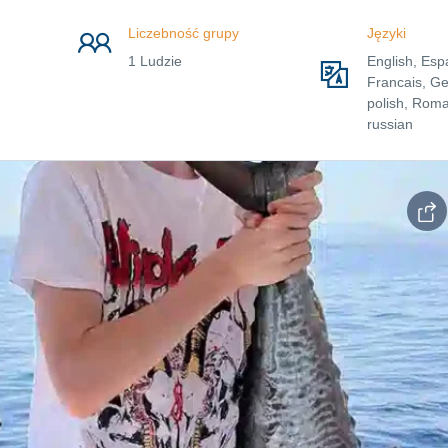
Liczebność grupy
Języki
1 Ludzie
English, Esp
Francais, G
polish, Roma
russian