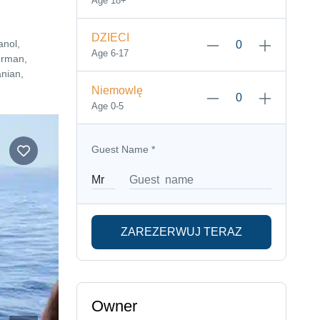
Age 18+
DZIECI
anol,
Age 6-17
erman,
nian,
Niemowlę
Age 0-5
Guest Name
*
ZAREZERWUJ TERAZ
Owner