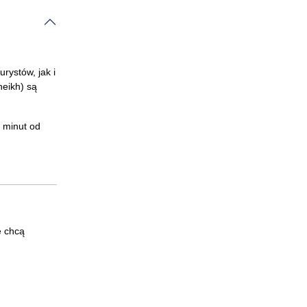
rystów, jak i
heikh) są
 minut od
e chcą