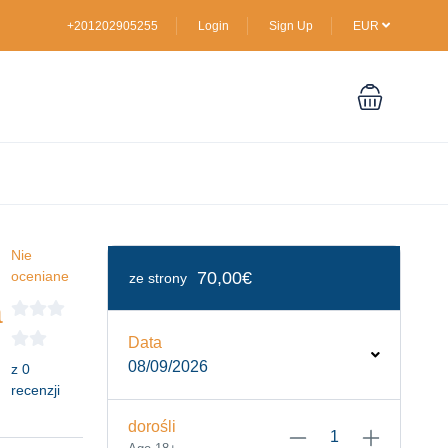
+201202905255
Login
Sign Up
EUR
Nie
oceniane
70,00€
ze strony
a
Data
08/09/2026
z 0
recenzji
dorośli