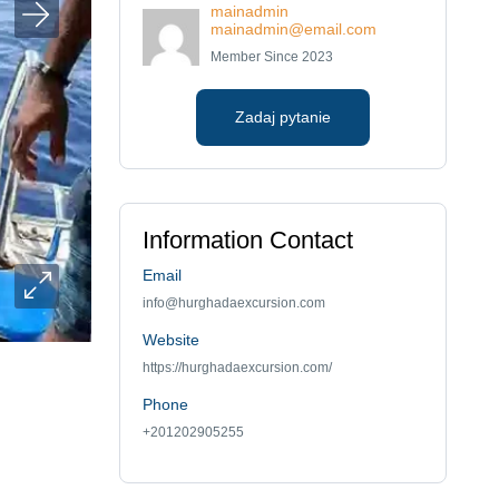
mainadmin
mainadmin@email.com
Member Since 2023
Zadaj pytanie
Information Contact
Email
info@hurghadaexcursion.com
Website
https://hurghadaexcursion.com/
Phone
+201202905255