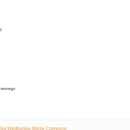
j
erwonego
czka Wędkarska Morze Czerwone