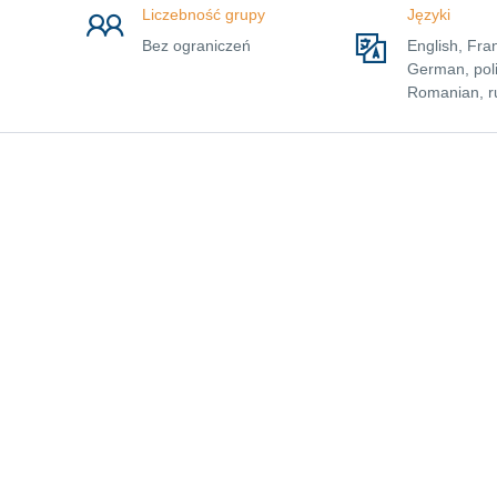
Liczebność grupy
Języki
Bez ograniczeń
English, Fra
German, poli
Romanian, r