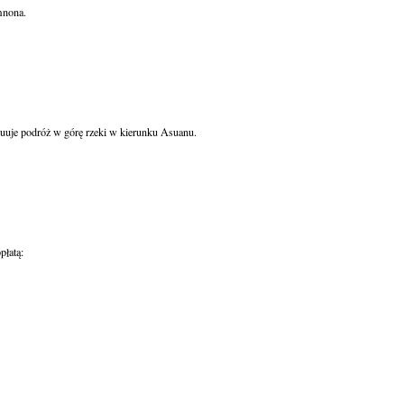
nona.

uje podróż w górę rzeki w kierunku Asuanu.

łatą:
