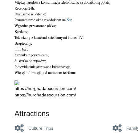
Międzynarodowa komunikacja telefoniczna; za dodatkową opłatą

Recepcja 24h.

Dla Ciebie w kabinie:

Panoramiczne okna z widokiem na 
Nil
;

Wygodne przestronne łóżka;

Kredens;

Telewizory z kanałami satelitarnymi i tuner TV;

Bezpieczny;

mini bar;

Łazienka z prysznicem;

Suszarka do włosów;

Indywidualnie sterowana klimatyzacja.

Więcej informacji pod numerem telefonu:
https://hurghadaexcursion.com/
Attractions
Culture Trips
Famil