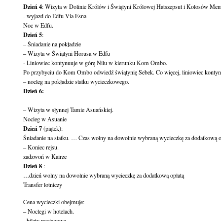
Dzień 4
: Wizyta w Dolinie Królów i Świątyni Królowej Hatszepsut i Kolosów Mem
- wyjazd do Edfu Via Esna

Dzień 5
:

– Śniadanie na pokładzie

– Wizyta w Świątyni Horusa w Edfu

- Liniowiec kontynuuje w górę Nilu w kierunku Kom Ombo.

Po przybyciu do Kom Ombo odwiedź świątynię Sebek. Co więcej, liniowiec kontynu
Dzień 6:
– Wizyta w słynnej Tamie Asuańskiej.

Dzień 7
 (piątek):

Śniadanie na statku. … Czas wolny na dowolnie wybraną wycieczkę za dodatkową op
– Koniec rejsu.

Dzień 8
 :

…dzień wolny na dowolnie wybraną wycieczkę za dodatkową opłatą

Transfer lotniczy
Cena wycieczki obejmuje:

– Noclegi w hotelach.

- bilety pociągowe.
