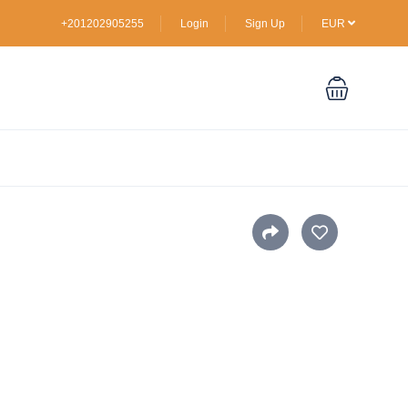
+201202905255
Login
Sign Up
EUR