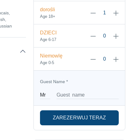
dorośli
ncais,
Age 18+
sh,
ussian
DZIECI
Age 6-17
Niemowlę
Age 0-5
Guest Name
*
ZAREZERWUJ TERAZ