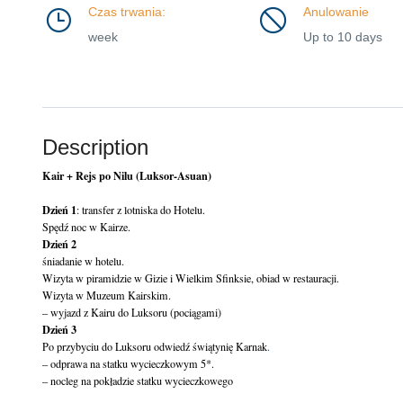
Czas trwania:
Anulowanie
week
Up to 10 days
Description
Kair + Rejs po Nilu (Luksor-Asuan)
Dzień 1
: transfer z lotniska do Hotelu.

Dzień 2
śniadanie w hotelu.

Wizyta w piramidzie w Gizie i Wielkim Sfinksie, obiad w restauracji.

Wizyta w Muzeum Kairskim.

– wyjazd z Kairu do Luksoru (pociągami)
Dzień 3
Po przybyciu do Luksoru odwiedź świątynię Karnak
.
– odprawa na statku wycieczkowym 5*.

– nocleg na pokładzie statku wycieczkowego
