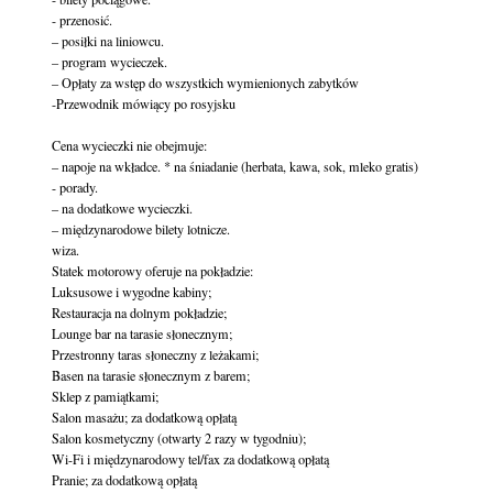
- przenosić.

– posiłki na liniowcu.

– program wycieczek.

– Opłaty za wstęp do wszystkich wymienionych zabytków

-Przewodnik mówiący po rosyjsku

Cena wycieczki nie obejmuje:

– napoje na wkładce. * na śniadanie (herbata, kawa, sok, mleko gratis)

- porady.

– na dodatkowe wycieczki.

– międzynarodowe bilety lotnicze.

wiza.

Statek motorowy oferuje na pokładzie:

Luksusowe i wygodne kabiny;

Restauracja na dolnym pokładzie;

Lounge bar na tarasie słonecznym;

Przestronny taras słoneczny z leżakami;

Basen na tarasie słonecznym z barem;

Sklep z pamiątkami;

Salon masażu; za dodatkową opłatą

Salon kosmetyczny (otwarty 2 razy w tygodniu);

Wi-Fi i międzynarodowy tel/fax za dodatkową opłatą

Pranie; za dodatkową opłatą
