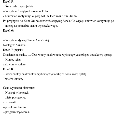
Dzień 5
:

– Śniadanie na pokładzie

– Wizyta w Świątyni Horusa w Edfu

- Liniowiec kontynuuje w górę Nilu w kierunku Kom Ombo.

Po przybyciu do Kom Ombo odwiedź świątynię Sebek. Co więcej, liniowiec kontynuuje pod
Dzień 6:
– Wizyta w słynnej Tamie Asuańskiej.

Dzień 7
 (piątek):

Śniadanie na statku. … Czas wolny na dowolnie wybraną wycieczkę za dodatkową opłatą:

– Koniec rejsu.

Dzień 8
 :

…dzień wolny na dowolnie wybraną wycieczkę za dodatkową opłatą

Transfer lotniczy
Cena wycieczki obejmuje:

– Noclegi w hotelach.

- bilety pociągowe.

- przenosić.

– posiłki na liniowcu.

– program wycieczek.
