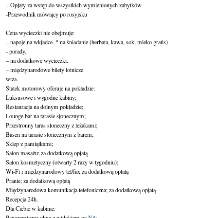
– Opłaty za wstęp do wszystkich wymienionych zabytków

-Przewodnik mówiący po rosyjsku

Cena wycieczki nie obejmuje:

– napoje na wkładce. * na śniadanie (herbata, kawa, sok, mleko gratis)

- porady.

– na dodatkowe wycieczki.

– międzynarodowe bilety lotnicze.

wiza.

Statek motorowy oferuje na pokładzie:

Luksusowe i wygodne kabiny;

Restauracja na dolnym pokładzie;

Lounge bar na tarasie słonecznym;

Przestronny taras słoneczny z leżakami;

Basen na tarasie słonecznym z barem;

Sklep z pamiątkami;

Salon masażu; za dodatkową opłatą

Salon kosmetyczny (otwarty 2 razy w tygodniu);

Wi-Fi i międzynarodowy tel/fax za dodatkową opłatą

Pranie; za dodatkową opłatą

Międzynarodowa komunikacja telefoniczna; za dodatkową opłatą

Recepcja 24h.

Dla Ciebie w kabinie:

Panoramiczne okna z widokiem na 
Nil
;
