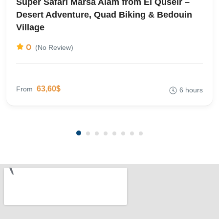
Super Safari Marsa Alam from El Quseir –
Desert Adventure, Quad Biking & Bedouin
Village
0
(No Review)
63,60$
From
6 hours