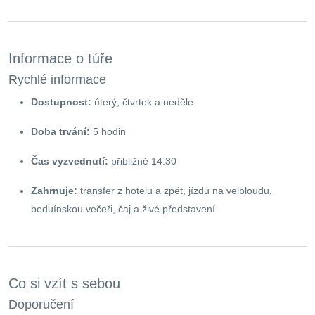
Informace o túře
Rychlé informace
Dostupnost:
úterý, čtvrtek a neděle
Doba trvání:
5 hodin
Čas vyzvednutí:
přibližně 14:30
Zahrnuje:
transfer z hotelu a zpět, jízdu na velbloudu,
beduínskou večeři, čaj a živé představení
Co si vzít s sebou
Doporučení