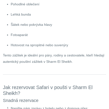
Pohodlné oblečení
Lehká bunda
Šátek nebo pokrývka hlavy
Fotoaparát
Hotovost na spropitné nebo suvenýry
Tento zážitek je ideální pro páry, rodiny a cestovatele, kteří hledají
autentický pouštní zážitek v Sharm El Sheikh.
Jak rezervovat Safari v poušti v Sharm El
Sheikh?
Snadná rezervace
Napište nám zprávu z hotelu nebo z domova přes: