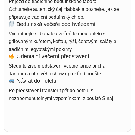
Příjezd do tradičního beduínského tábora.
Ochutnejte autentický čaj Habbak a poznejte, jak se
připravuje tradiční beduínský chléb.
Beduínská večeře pod hvězdami
Vychutnejte si bohatou večeři formou bufetu s
grilovaným kuřetem, koftou, rýží, čerstvými saláty a
tradičními egyptskými pokrmy.
Orientální večerní představení
Sledujte živé představení včetně tance břicha,
Tanoura a ohnivého show uprostřed pouště.
Návrat do hotelu
Po představení transfer zpět do hotelu s
nezapomenutelnými vzpomínkami z pouště Sinaj.