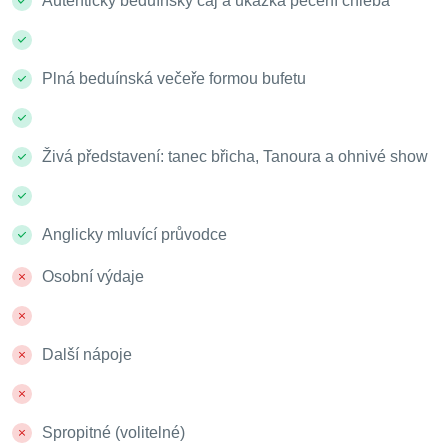
Autentický beduínský čaj a ukázka pečení chleba
Plná beduínská večeře formou bufetu
Živá představení: tanec břicha, Tanoura a ohnivé show
Anglicky mluvící průvodce
Osobní výdaje
Další nápoje
Spropitné (volitelné)