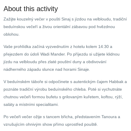
About this activity
Zažijte kouzelný večer v poušti Sinaj s jízdou na velbloudu, tradiční
beduínskou večeří a živou orientální zábavou pod hvězdnou
oblohou.
Vaše prohlídka začíná vyzvednutím z hotelu kolem 14:30 a
přejezdem do údolí Wadi Mander. Po příjezdu si užijete klidnou
jízdu na velbloudu přes zlaté pouštní duny a obdivování
nádherného západu slunce nad horami Sinaje.
V beduínském táboře si odpočinete s autentickým čajem Habbak a
poznáte tradiční výrobu beduínského chleba. Poté si vychutnáte
chutnou večeři formou bufetu s grilovaným kuřetem, koftou, rýží,
saláty a místními specialitami.
Po večeři večer ožije s tancem břicha, představením Tanoura a
vzrušujícím ohnivým show přímo uprostřed pouště.