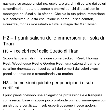
navigare su acque cristalline, esplorare giardini di corallo dai colori
straordinari e nuotare accanto a enormi banchi di pesci con le
montagne del Sinai sullo sfondo. Che sia la tua prima immersione
o la centesima, questa escursione in barca unisce comfort,
sicurezza, fondali mozzafiato e tutta la magia del Mar Rosso.
H2 – I punti salienti delle immersioni all’Isola di
Tiran
H3 – I celebri reef dello Stretto di Tiran
Scopri famosi siti di immersione come Jackson Reef, Thomas
Reef, Woodhouse Reef e Gordon Reef, una catena di barriere
coralline rinomata per i suoi coralli duri e molli dai colori vivaci,
pareti sottomarine e straordinaria vita marina.
H3 – Immersioni guidate per principianti e sub
certificati
I principianti ricevono una spiegazione professionale e tranquilla
con esercizi base in acque poco profonde prima di immergersi con
un istruttore certificato. I sub esperti possono invece godersi