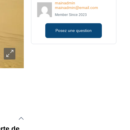
mainadmin
mainadmin@email.com
Member Since 2023
Posez une question
rte de