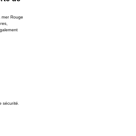
la mer Rouge
res,
 également
 sécurité.