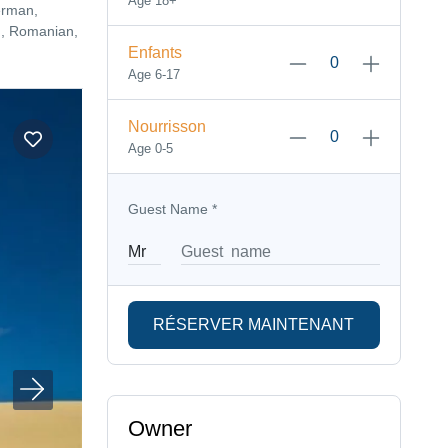
Age 18+
erman,
sh, Romanian,
Enfants
Age 6-17
Nourrisson
Age 0-5
Guest Name
*
RÉSERVER MAINTENANT
Owner