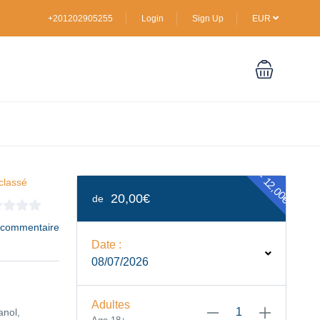
+201202905255
Login
Sign Up
EUR
- 12,00€
classé
20,00€
de
 commentaire
Date :
08/07/2026
Adultes
anol,