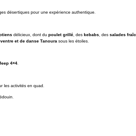
es désertiques pour une expérience authentique.
ptiens
délicieux, dont du
poulet grillé
, des
kebabs
, des
salades fraî
 ventre et de danse Tanoura
sous les étoiles.
Jeep 4×4
.
r les activités en quad.
édouin.