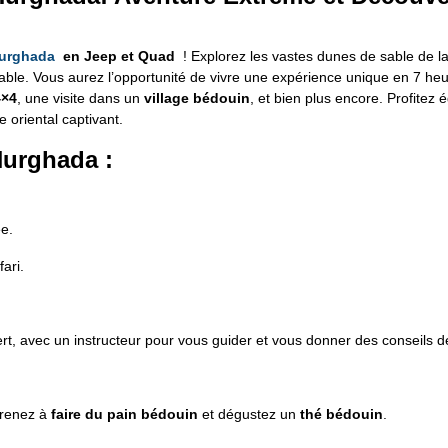
urghada
en Jeep et Quad
! Explorez les vastes dunes de sable de 
iable. Vous aurez l’opportunité de vivre une expérience unique en 7 heu
4×4
, une visite dans un
village bédouin
, et bien plus encore. Profitez
e oriental captivant.
Hurghada :
ée.
ari.
, avec un instructeur pour vous guider et vous donner des conseils de
prenez à
faire du pain bédouin
et dégustez un
thé bédouin
.