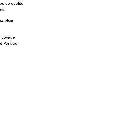
s de qualité
ons.
ez plus
u voyage
pt Park au