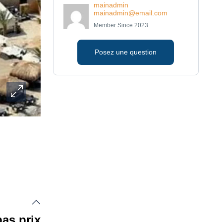
mainadmin
mainadmin@email.com
Member Since 2023
Posez une question
bas prix