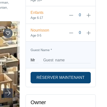
Age 18+
erman,
nian,
Enfants
Age 6-17
Nourrisson
Age 0-5
Guest Name
*
RÉSERVER MAINTENANT
Owner