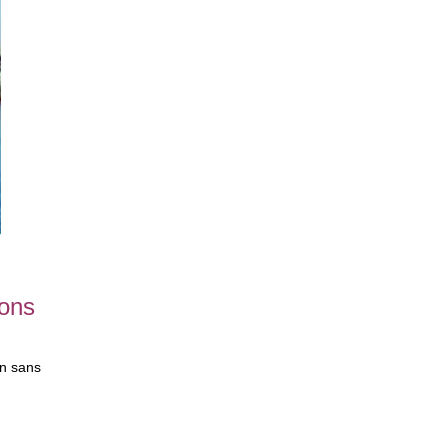
ions
on sans