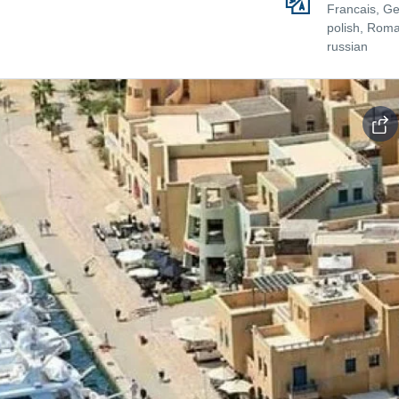
Francais, G
polish, Roma
russian