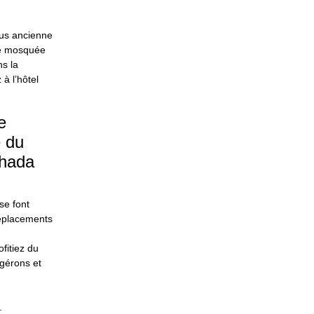
plus ancienne
le mosquée
s la
à l’hôtel
e
e du
ghada
se font
déplacements
ofitiez du
 gérons et
.