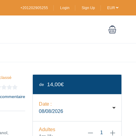
+201202905255
Login
Sign Up
EUR
classé
14,00€
de
 commentaire
Date :
08/08/2026
Adultes
anol,