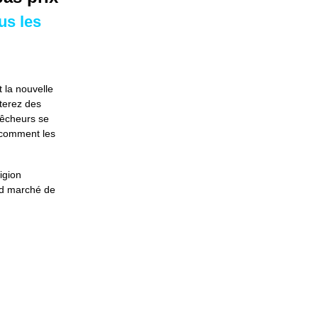
us les
t la nouvelle
iterez des
 pêcheurs se
z comment les
igion
and marché de