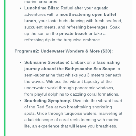
marine creatures.
Lunchtime Bliss:
Refuel after your aquatic
adventures with a
mouthwatering open buffet
lunch
, your taste buds dancing with fresh seafood,
succulent meats, and refreshing beverages. Soak
up the sun on the
private beach
or take a
refreshing dip in the turquoise embrace.
Program #2: Underwater Wonders & More ($30):
Submarine Spectacle:
Embark on a
fascinating
journey aboard the Bathyscaphe Sea Scope
, a
semi-submarine that whisks you 3 meters beneath
the waves. Witness the vibrant tapestry of the
underwater world through panoramic windows,
from playful dolphins to dazzling coral formations.
Snorkeling Symphony:
Dive into the vibrant heart
of the Red Sea at two breathtaking snorkeling
spots. Glide through turquoise waters, marveling at
a kaleidoscope of coral reefs teeming with marine
life, an experience that will leave you breathless.