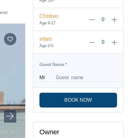
Age 18+
anol
Children
Age 6-17
Infant
Age 0-5
Guest Name
*
BOOK NOW
Owner