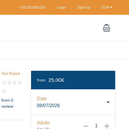
+201202905255
Login
Sign Up
EUR
Not Rated
25,00€
from
Date
from 0
08/07/2026
review
Adults