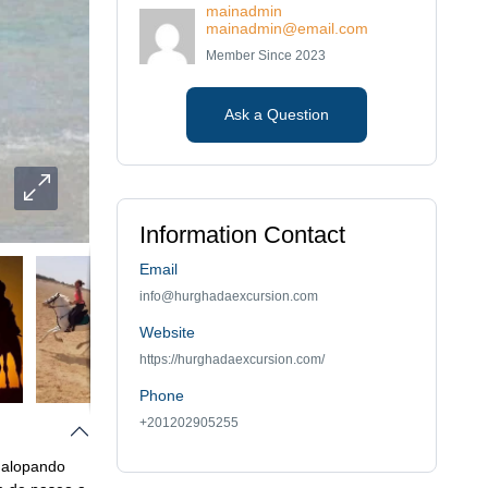
mainadmin
mainadmin@email.com
Member Since 2023
Ask a Question
Information Contact
Email
info@hurghadaexcursion.com
Website
https://hurghadaexcursion.com/
Phone
+201202905255
galopando