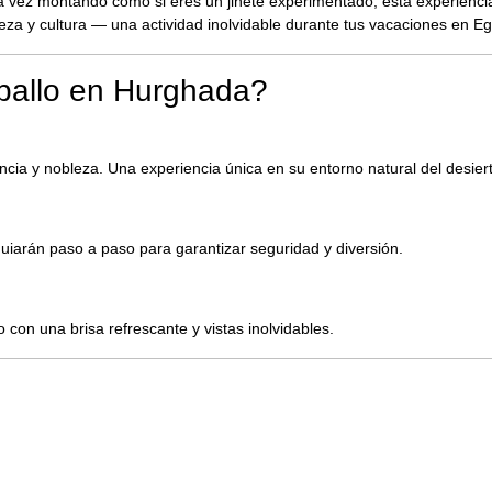
mera vez montando como si eres un jinete experimentado, esta experienc
za y cultura — una actividad inolvidable durante tus vacaciones en Eg
ballo en Hurghada?
ncia y nobleza. Una experiencia única en su entorno natural del desier
guiarán paso a paso para garantizar seguridad y diversión.
con una brisa refrescante y vistas inolvidables.