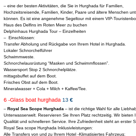
– eine der besten Aktivitäten, die Sie in Hurghada für Familien,
Hochzeitsreisende, Familien, Kinder, Paare und ältere Menschen u
können. Es ist eine angenehme Segeltour mit einem VIP-Touristenb
Haus des Delfins im Roten Meer zu buchen
Delphinhaus Hurghada Tour – Einzelheiten
– Einschlüssen:
Transfer Abholung und Rückgabe von Ihrem Hotel in Hurghada.
Lokaler Schnorchelführer
Schwimmweste.
Schnorchelausrüstung “Masken und Schwimmflossen”.
Wassersport Stop 2 Schnorchelplätze.
mittagsbuffet auf dem Boot.
Frisches Obst auf dem Boot.
Mineralwasser + Cola + Milch + Kaffee/Tee.
6 -Glass boat hurghada
13
€
–
Royal Sea Scope Hurghada
– ist die richtige Wahl für alle Liebha
Unterwasserwelt. Reservieren Sie Ihren Platz rechtzeitig. Wir bieten 
Qualität und schnelleren Service. Ihre Zufriedenheit steht an erster St
Royal Sea scope Hurghada Inklusivleistungen:
Alle Transfers von und zu Ihrem Hotel -Klimatisiertes Fahrzeug;