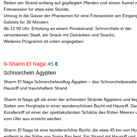
Reiten am Strand entlang auf gepflegten Pferden und einem Kamel m
Fotosession für etwa eine Stunde;
Umzug in die Gasse der Pharaonen für eine Fotosession am Eingan
Gebiets für 30 Minuten;
Ab 12:00 Uhr, Erholung an einem Privatstrand, Schnorcheln in der
versunkenen Stadt, ein Snack mit Getränken und Snacks;
Weiteres Programm ist unten angegeben.
9-Sharm El Naga
45
€
Schnorcheln Ägypten
Sharm El Naga Schnorchelausflug Ägypten – das Schnorchelparadie
Hausriff und traumhaftem Strand
Sharm el Naga gilt als einer der schönsten Strände Ägyptens und lie
Süden von Hurghada in einer wunderschönen Bucht mit Hausriff. Da
Korallenriff ist einer der spektakulärsten Schätze des Roten Meeres
vom Ufer aus erreicht werden.
Sharm El Naga ist eine wunderschöne Bucht, die etwa 45 km von H
entfernt in der Nähe von Soma Bay liegt. Ein Strand mit Hausriff und