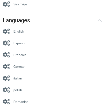
coral reefs teeming with colorful fish, turtles, and
Sea Trips
playful marine creatures. Witness the magic of a
kaleidoscope underwater, an experience that will
leave you breathless.
Languages
Gourmet Getaway:
Refuel after your aquatic
adventures with a
mouthwatering buffet
English
lunch
served on the island. Savor fresh seafood,
succulent meats, and delectable local specialties
as you relax under the warm Egyptian sun.
Espanol
Island Delights:
Francais
Thrill Seekers' Playground:
Get your heart
pumping with exciting
water sports activities
like
German
banana boat rides and sofa rides. Skim across the
turquoise waters, feel the wind whip through your
hair, and create memories that will last a lifetime.
italian
Unwinding Oasis:
Bask on the
spacious sun
deck
of the boat, absorbing the warmth of the
polish
Egyptian sun and letting the gentle waves lull you
into relaxation. Sip refreshing beverages and soak
in the stunning panorama of the Red Sea.
Romanian