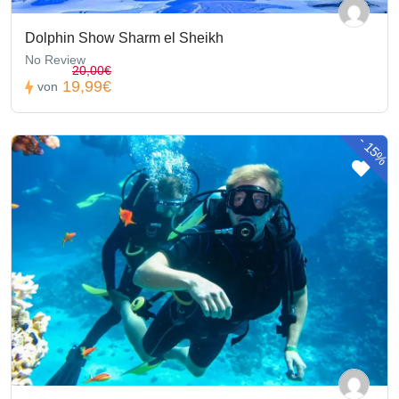
Dolphin Show Sharm el Sheikh
No Review
20,00€
19,99€
von
-
15%