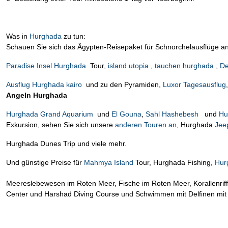
Was in
Hurghada
zu tun:
Schauen Sie sich das Ägypten-Reisepaket für Schnorchelausflüge a
Paradise Insel Hurghada
Tour,
island utopia
,
tauchen hurghada
,
De
Ausflug Hurghada kairo
und zu den Pyramiden,
Luxor Tagesausflug
Angeln Hurghada
Hurghada Grand Aquarium
und
El Gouna
,
Sahl Hashebesh
und
Hu
Exkursion, sehen Sie sich unsere
anderen Touren an
, Hurghada
Jee
Hurghada Dunes Trip und viele mehr.
Und günstige Preise für
Mahmya Island
Tour, Hurghada Fishing,
Hur
Meereslebewesen im Roten Meer, Fische im Roten Meer, Korallenrif
Center und Harshad Diving Course und Schwimmen mit Delfinen mit D