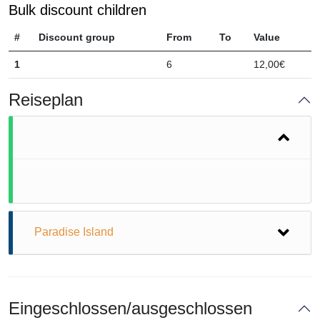
Bulk discount children
#
Discount group
From
To
Value
1
6
12,00€
Reiseplan
Paradise Island
Dive into Paradise: Unveil the
Enchanting Shores of Hurghada's
Eingeschlossen/ausgeschlossen
Paradise Island!