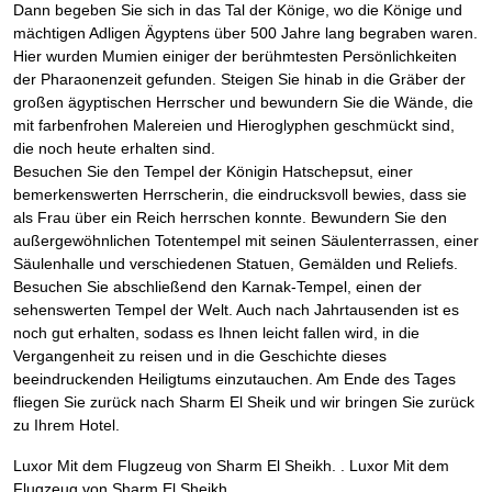
Dann begeben Sie sich in das Tal der Könige, wo die Könige und
mächtigen Adligen Ägyptens über 500 Jahre lang begraben waren.
Hier wurden Mumien einiger der berühmtesten Persönlichkeiten
der Pharaonenzeit gefunden. Steigen Sie hinab in die Gräber der
großen ägyptischen Herrscher und bewundern Sie die Wände, die
mit farbenfrohen Malereien und Hieroglyphen geschmückt sind,
die noch heute erhalten sind.
Besuchen Sie den Tempel der Königin Hatschepsut, einer
bemerkenswerten Herrscherin, die eindrucksvoll bewies, dass sie
als Frau über ein Reich herrschen konnte. Bewundern Sie den
außergewöhnlichen Totentempel mit seinen Säulenterrassen, einer
Säulenhalle und verschiedenen Statuen, Gemälden und Reliefs.
Besuchen Sie abschließend den Karnak-Tempel, einen der
sehenswerten Tempel der Welt. Auch nach Jahrtausenden ist es
noch gut erhalten, sodass es Ihnen leicht fallen wird, in die
Vergangenheit zu reisen und in die Geschichte dieses
beeindruckenden Heiligtums einzutauchen. Am Ende des Tages
fliegen Sie zurück nach Sharm El Sheik und wir bringen Sie zurück
zu Ihrem Hotel.
Luxor Mit dem Flugzeug von Sharm El Sheikh. . Luxor Mit dem
Flugzeug von Sharm El Sheikh