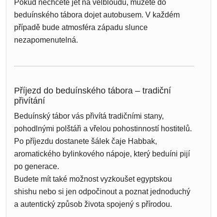
Pokud nechcete jet na velbloudu, můžete do
beduínského tábora dojet autobusem. V každém
případě bude atmosféra západu slunce
nezapomenutelná.
Příjezd do beduínského tábora – tradiční
přivítání
Beduínský tábor vás přivítá tradičními stany,
pohodlnými polštáři a vřelou pohostinností hostitelů.
Po příjezdu dostanete šálek čaje Habbak,
aromatického bylinkového nápoje, který beduíni pijí
po generace.
Budete mít také možnost vyzkoušet egyptskou
shishu nebo si jen odpočinout a poznat jednoduchý
a autentický způsob života spojený s přírodou.