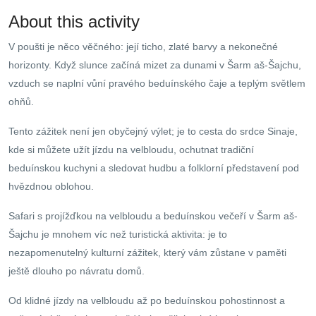
About this activity
V poušti je něco věčného: její ticho, zlaté barvy a nekonečné
horizonty. Když slunce začíná mizet za dunami v Šarm aš-Šajchu,
vzduch se naplní vůní pravého beduínského čaje a teplým světlem
ohňů.
Tento zážitek není jen obyčejný výlet; je to cesta do srdce Sinaje,
kde si můžete užít jízdu na velbloudu, ochutnat tradiční
beduínskou kuchyni a sledovat hudbu a folklorní představení pod
hvězdnou oblohou.
Safari s projížďkou na velbloudu a beduínskou večeří v Šarm aš-
Šajchu je mnohem víc než turistická aktivita: je to
nezapomenutelný kulturní zážitek, který vám zůstane v paměti
ještě dlouho po návratu domů.
Od klidné jízdy na velbloudu až po beduínskou pohostinnost a