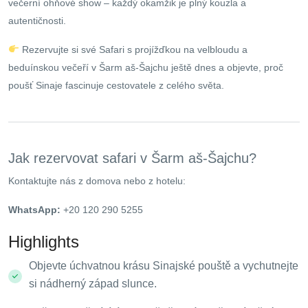
večerní ohňové show – každý okamžik je plný kouzla a
autentičnosti.
Rezervujte si své Safari s projížďkou na velbloudu a
beduínskou večeří v Šarm aš-Šajchu ještě dnes a objevte, proč
poušť Sinaje fascinuje cestovatele z celého světa.
Jak rezervovat safari v Šarm aš-Šajchu?
Kontaktujte nás z domova nebo z hotelu:
WhatsApp:
+20 120 290 5255
Highlights
Objevte úchvatnou krásu Sinajské pouště a vychutnejte
si nádherný západ slunce.