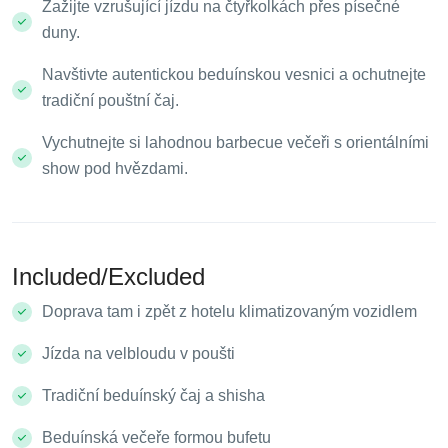
Zažijte vzrušující jízdu na čtyřkolkách přes písečné
duny.
Navštivte autentickou beduínskou vesnici a ochutnejte
tradiční pouštní čaj.
Vychutnejte si lahodnou barbecue večeři s orientálními
show pod hvězdami.
Included/Excluded
Doprava tam i zpět z hotelu klimatizovaným vozidlem
Jízda na velbloudu v poušti
Tradiční beduínský čaj a shisha
Beduínská večeře formou bufetu