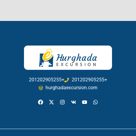
201202905255+
201202905255+
hurghadaexcursion.com