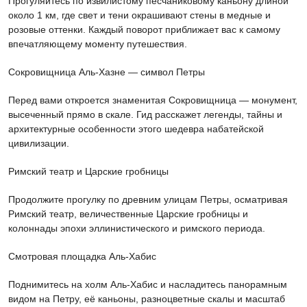
Прогуляйтесь по извилистому песчаниковому каньону длиной
около 1 км, где свет и тени окрашивают стены в медные и
розовые оттенки. Каждый поворот приближает вас к самому
впечатляющему моменту путешествия.
Сокровищница Аль-Хазне — символ Петры
Перед вами откроется знаменитая Сокровищница — монумент,
высеченный прямо в скале. Гид расскажет легенды, тайны и
архитектурные особенности этого шедевра набатейской
цивилизации.
Римский театр и Царские гробницы
Продолжите прогулку по древним улицам Петры, осматривая
Римский театр, величественные Царские гробницы и
колоннады эпохи эллинистического и римского периода.
Смотровая площадка Аль-Хабис
Поднимитесь на холм Аль-Хабис и насладитесь панорамным
видом на Петру, её каньоны, разноцветные скалы и масштаб