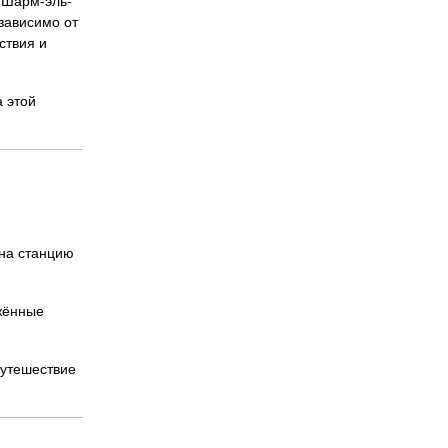
 Шарм-эль-
зависимо от
ствия и
 этой
 на станцию
ужённые
путешествие