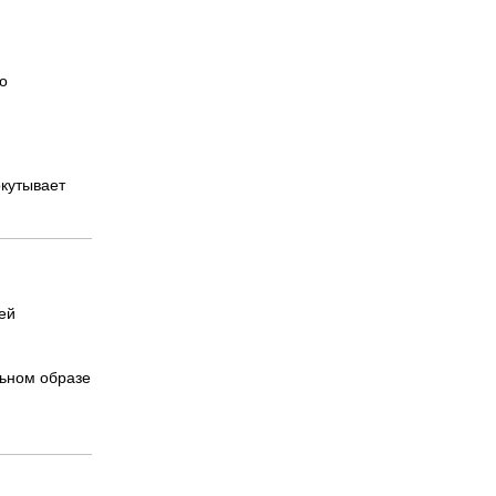
о
окутывает
ей
льном образе