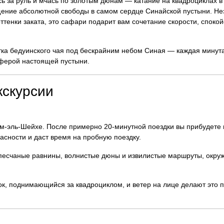
ь за руль и мчась по золотым дюнам — катание на квадроциклах в
ущение абсолютной свободы в самом сердце Синайской пустыни. Не
оттенки заката, это сафари подарит вам сочетание скорости, спокой
тка бедуинского чая под бескрайним небом Синая — каждая минута
сферой настоящей пустыни.
кскурсии
м-эль-Шейхе. После примерно 20-минутной поездки вы прибудете
пасности и даст время на пробную поездку.
е песчаные равнины, волнистые дюны и извилистые маршруты, окр
ок, поднимающийся за квадроциклом, и ветер на лице делают это 