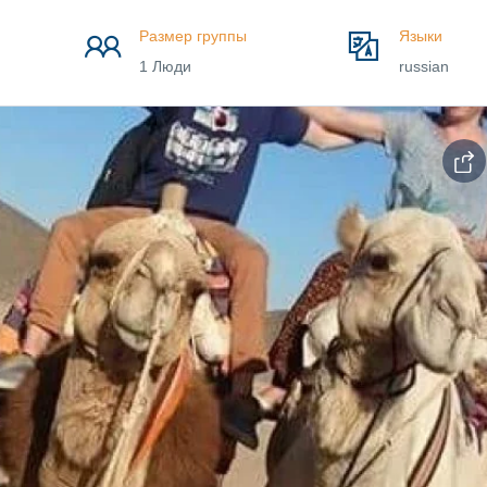
Размер группы
Языки
1 Люди
russian