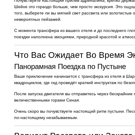
Почувствуйте настоящий прилив адреналина, крепко держас
Шейхе это гораздо больше, чем просто экскурсия. Это ощ
того, выберете ли вы мягкий свет рассвета или золотистые 
невероятных пейзажей.
С момента трансфера из вашего отеля и до последнего гло
поездки наполнена эмоциями, природной красотой и атмо
Что Вас Ожидает Во Время Э
Панорамная Поездка по Пустыне
Ваше приключение начинается с трансфера из отеля в Шар
квадроциклов, где гид проведёт краткий инструктаж по безо
После запуска двигателя вы отправитесь через бескрайни
величественными горами Синая.
Очень скоро вы почувствуете настоящий ритм пустыни. Пес
по-настоящему незабываемым.