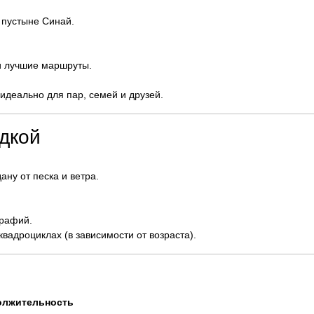
 пустыне Синай.
.
и лучшие маршруты.
деально для пар, семей и друзей.
дкой
ну от песка и ветра.
графий.
квадроциклах (в зависимости от возраста).
олжительность