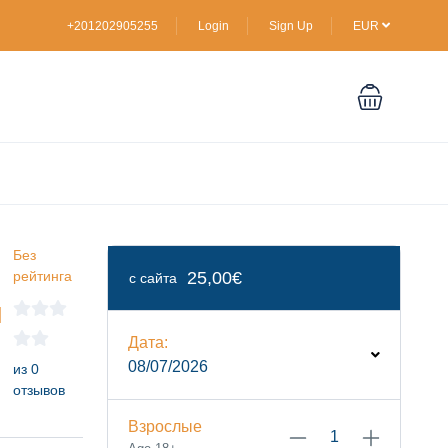
+201202905255
Login
Sign Up
EUR
Без
рейтинга
25,00€
с сайта
и
Дата:
08/07/2026
из 0
отзывов
Взрослые