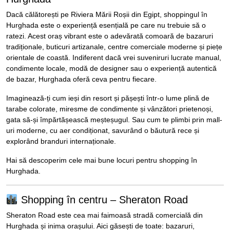
Dacă călătorești pe Riviera Mării Roșii din Egipt, shoppingul în
Hurghada este o experiență esențială pe care nu trebuie să o
ratezi. Acest oraș vibrant este o adevărată comoară de bazaruri
tradiționale, buticuri artizanale, centre comerciale moderne și piețe
orientale de coastă. Indiferent dacă vrei suveniruri lucrate manual,
condimente locale, modă de designer sau o experiență autentică
de bazar, Hurghada oferă ceva pentru fiecare.
Imaginează-ți cum ieși din resort și pășești într-o lume plină de
tarabe colorate, miresme de condimente și vânzători prietenoși,
gata să-și împărtășească meșteșugul. Sau cum te plimbi prin mall-
uri moderne, cu aer condiționat, savurând o băutură rece și
explorând branduri internaționale.
Hai să descoperim cele mai bune locuri pentru shopping în
Hurghada.
Shopping în centru – Sheraton Road
Sheraton Road este cea mai faimoasă stradă comercială din
Hurghada și inima orașului. Aici găsești de toate: bazaruri,