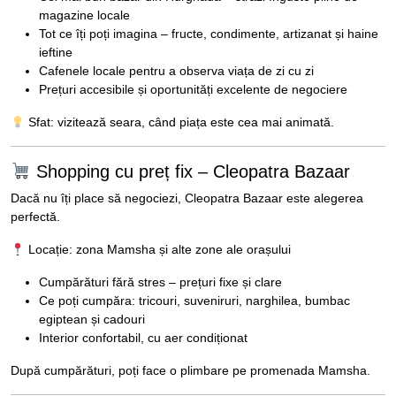
magazine locale
Tot ce îți poți imagina – fructe, condimente, artizanat și haine
ieftine
Cafenele locale pentru a observa viața de zi cu zi
Prețuri accesibile și oportunități excelente de negociere
Sfat: vizitează seara, când piața este cea mai animată.
Shopping cu preț fix – Cleopatra Bazaar
Dacă nu îți place să negociezi, Cleopatra Bazaar este alegerea
perfectă.
Locație: zona Mamsha și alte zone ale orașului
Cumpărături fără stres – prețuri fixe și clare
Ce poți cumpăra: tricouri, suveniruri, narghilea, bumbac
egiptean și cadouri
Interior confortabil, cu aer condiționat
După cumpărături, poți face o plimbare pe promenada Mamsha.