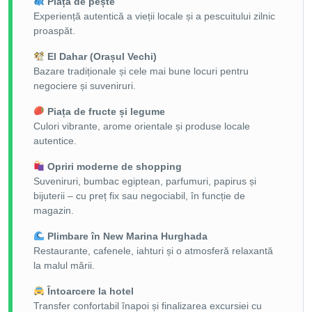
Piața de pește
Experiență autentică a vieții locale și a pescuitului zilnic
proaspăt.
El Dahar (Orașul Vechi)
Bazare tradiționale și cele mai bune locuri pentru
negociere și suveniruri.
Piața de fructe și legume
Culori vibrante, arome orientale și produse locale
autentice.
Opriri moderne de shopping
Suveniruri, bumbac egiptean, parfumuri, papirus și
bijuterii – cu preț fix sau negociabil, în funcție de
magazin.
Plimbare în New Marina Hurghada
Restaurante, cafenele, iahturi și o atmosferă relaxantă
la malul mării.
Întoarcere la hotel
Transfer confortabil înapoi și finalizarea excursiei cu