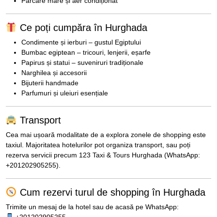
Parcare mare și aer condiționat
Ce poți cumpăra în Hurghada
Condimente și ierburi – gustul Egiptului
Bumbac egiptean – tricouri, lenjerii, eșarfe
Papirus și statui – suveniruri tradiționale
Narghilea și accesorii
Bijuterii handmade
Parfumuri și uleiuri esențiale
Transport
Cea mai ușoară modalitate de a explora zonele de shopping este
taxiul. Majoritatea hotelurilor pot organiza transport, sau poți
rezerva servicii precum 123 Taxi & Tours Hurghada (WhatsApp:
+201202905255).
Cum rezervi turul de shopping în Hurghada
Trimite un mesaj de la hotel sau de acasă pe WhatsApp:
+201202905255