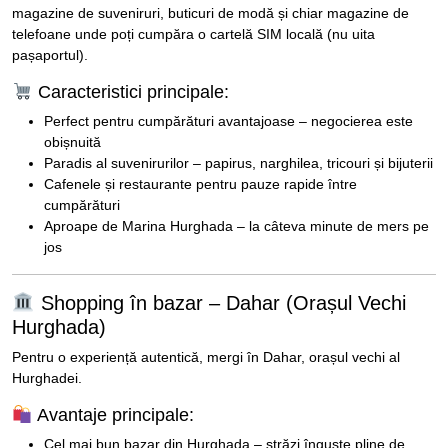
magazine de suveniruri, buticuri de modă și chiar magazine de
telefoane unde poți cumpăra o cartelă SIM locală (nu uita
pașaportul).
Caracteristici principale:
Perfect pentru cumpărături avantajoase – negocierea este
obișnuită
Paradis al suvenirurilor – papirus, narghilea, tricouri și bijuterii
Cafenele și restaurante pentru pauze rapide între
cumpărături
Aproape de Marina Hurghada – la câteva minute de mers pe
jos
Shopping în bazar – Dahar (Orașul Vechi
Hurghada)
Pentru o experiență autentică, mergi în Dahar, orașul vechi al
Hurghadei.
Avantaje principale:
Cel mai bun bazar din Hurghada – străzi înguste pline de