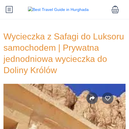
Wycieczka z Safagi do Luksoru
samochodem | Prywatna
jednodniowa wycieczka do
Doliny Królów