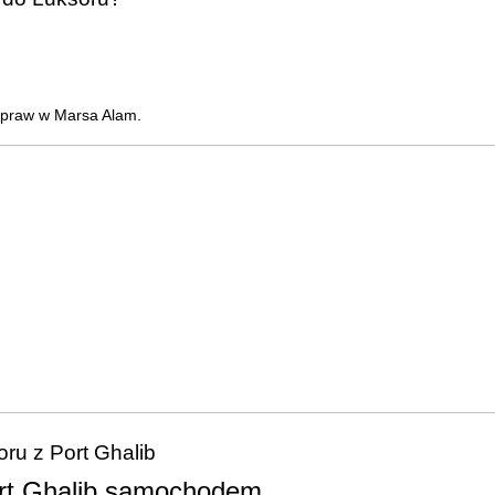
wypraw w Marsa Alam.
ru z Port Ghalib
ort Ghalib samochodem