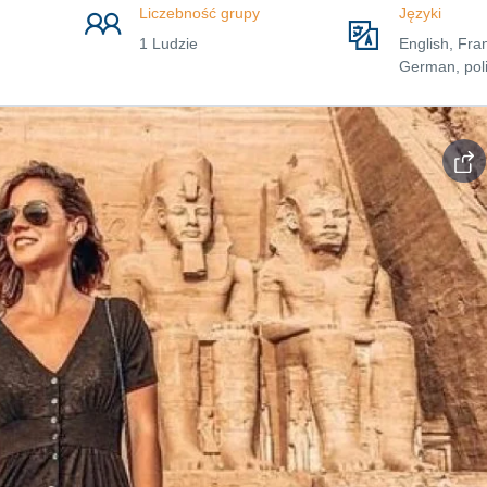
Liczebność grupy
Języki
1 Ludzie
English, Fra
German, poli