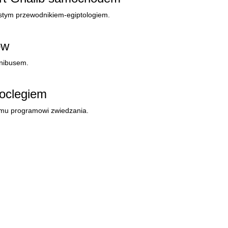
tym przewodnikiem-egiptologiem.
ów
inibusem.
oclegiem
emu programowi zwiedzania.