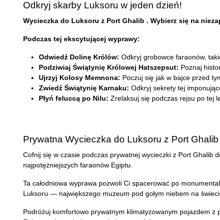
Odkryj skarby Luksoru w jeden dzień!
Wycieczka do Luksoru z Port Ghalib . Wybierz się na niez
Podczas tej ekscytującej wyprawy:
Odwiedź Dolinę Królów:
Odkryj grobowce faraonów, takic
Podziwiaj Świątynię Królowej Hatszepsut:
Poznaj histor
Ujrzyj Kolosy Memnona:
Poczuj się jak w bajce przed t
Zwiedź Świątynię Karnaku:
Odkryj sekrety tej imponując
Płyń feluccą po Nilu:
Zrelaksuj się podczas rejsu po tej l
Prywatna Wycieczka do Luksoru z Port Ghalib 
Cofnij się w czasie podczas prywatnej wycieczki z Port Ghalib 
najpotężniejszych faraonów Egiptu.
Ta całodniowa wyprawa pozwoli Ci spacerować po monumentalny
Luksoru — największego muzeum pod gołym niebem na świeci
Podróżuj komfortowo prywatnym klimatyzowanym pojazdem z pr