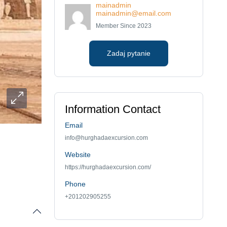
mainadmin
mainadmin@email.com
Member Since 2023
Zadaj pytanie
Information Contact
Email
info@hurghadaexcursion.com
Website
https://hurghadaexcursion.com/
Phone
+201202905255