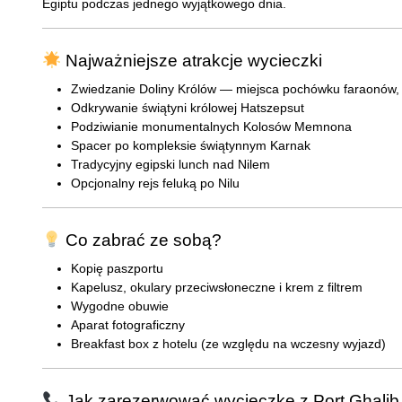
Egiptu podczas jednego wyjątkowego dnia.
Najważniejsze atrakcje wycieczki
Zwiedzanie Doliny Królów — miejsca pochówku faraonów,
Odkrywanie świątyni królowej Hatszepsut
Podziwianie monumentalnych Kolosów Memnona
Spacer po kompleksie świątynnym Karnak
Tradycyjny egipski lunch nad Nilem
Opcjonalny rejs feluką po Nilu
Co zabrać ze sobą?
Kopię paszportu
Kapelusz, okulary przeciwsłoneczne i krem z filtrem
Wygodne obuwie
Aparat fotograficzny
Breakfast box z hotelu (ze względu na wczesny wyjazd)
Jak zarezerwować wycieczkę z Port Ghalib