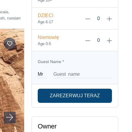
Age 18+
ncais,
DZIECI
sh, russian
Age 6-17
Niemowlę
Age 0-5
Guest Name
*
ZAREZERWUJ TERAZ
Owner