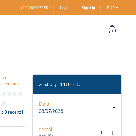
+201202905255
Login
Sign Up
EUR
Nie
oceniane
110,00€
ze strony
Data
08/07/2026
z 0 recenzji
dorośli