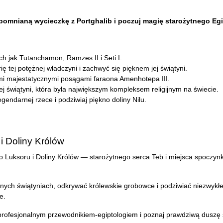
apomnianą wycieczkę z Portghalib i poczuj magię starożytnego Egi
h jak Tutanchamon, Ramzes II i Seti I.
ię tej potężnej władczyni i zachwyć się pięknem jej świątyni.
ymi majestatycznymi posągami faraona Amenhotepa III.
ej świątyni, która była największym kompleksem religijnym na świecie.
egendarnej rzece i podziwiaj piękno doliny Nilu.
i Doliny Królów
do Luksoru i Doliny Królów — starożytnego serca Teb i miejsca spoczyn
ch świątyniach, odkrywać królewskie grobowce i podziwiać niezwykłe
e.
ofesjonalnym przewodnikiem-egiptologiem i poznaj prawdziwą duszę 