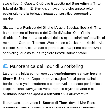
sale e libertà. Questo è ciò che ti aspetta nel
Snorkeling a Tiran
Island da Sharm El Sheikh
, un’avventura che unisce relax,
esplorazione e la bellezza intatta del paradiso sottomarino
egiziano.
Situata tra la Penisola del Sinai e l’Arabia Saudita, l’
Isola di Tiran
è una gemma all’ingresso del Golfo di Aqaba. Quest’isola
disabitata è circondata da alcuni dei più spettacolari reef corallini al
mondo — Gordon, Thomas, Woodhouse e Jackson — ricchi di vita
e colore. Che tu sia un sub esperto o alla tua prima esperienza di
snorkeling, questo tour ti regalerà ricordi indimenticabili.
Panoramica del Tour di Snorkeling
La giornata inizia con un comodo
trasferimento dal tuo hotel a
Sharm El Sheikh
. Dopo un breve tragitto fino al porto, salirai a
bordo di uno yacht moderno e confortevole, pensato per il relax e
l’esplorazione. Navigando verso nord, lo skyline di Sharm si
allontana lasciando spazio a orizzonti blu e all’avventura.
Il tour passa attraverso lo
Stretto di Tiran
, dove il Mar Rosso
incontra il Golfo di Aqaba. Correnti ricche di nutrienti nutrono