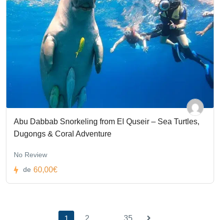
Abu Dabbab Snorkeling from El Quseir – Sea Turtles,
Dugongs & Coral Adventure
No Review
60,00€
de
2
…
35
1