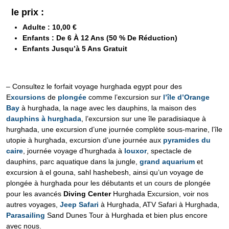
le prix :
Adulte : 10,00 €
Enfants : De 6 À 12 Ans (50 % De Réduction)
Enfants Jusqu’à 5 Ans Gratuit
– Consultez le forfait voyage hurghada egypt pour des
E
xcursions
de
plongée
comme l’excursion sur
l’île d’Orange
Bay
à hurghada, la nage avec les dauphins, la maison des
dauphins à hurghada
, l’excursion sur une île paradisiaque à
hurghada, une excursion d’une journée complète sous-marine, l’île
utopie à hurghada, excursion d’une journée aux
pyramides du
caire
, journée voyage d’hurghada à
louxor
, spectacle de
dauphins, parc aquatique dans la jungle,
grand aquarium
et
excursion à el gouna, sahl hashebesh, ainsi qu’un voyage de
plongée à hurghada pour les débutants et un cours de plongée
pour les avancés
Diving Center
Hurghada Excursion, voir nos
autres voyages,
Jeep Safari
à Hurghada, ATV Safari à Hurghada,
Parasailing
Sand Dunes Tour à Hurghada et bien plus encore
avec nous.