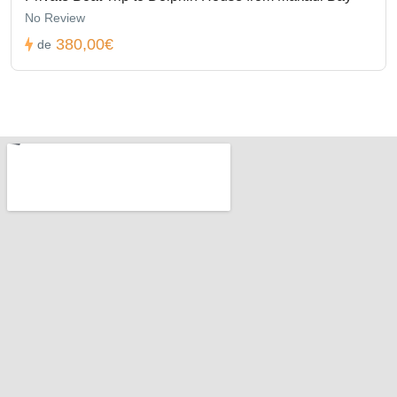
No Review
380,00€
de