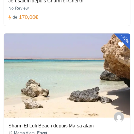
Jérusalem depuis Charm el-Cheikh
No Review
170,00€
de
-
20%
Sharm El Luli Beach depuis Marsa alam
Marsa Alam, Egypt