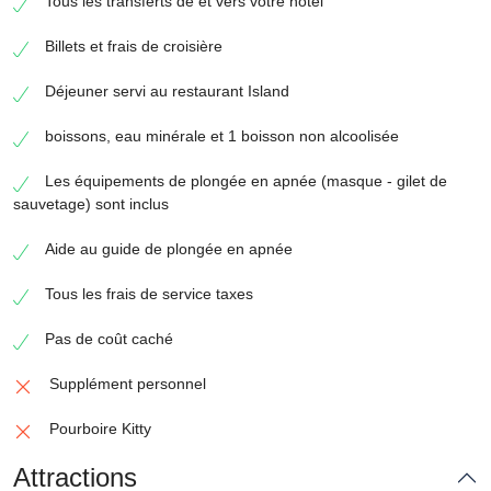
Tous les transferts de et vers votre hôtel
quête de tranquillité ou en voyage en famille, cette
excursion combine harmonieusement nature, aventure
Billets et frais de croisière
et détente.
Déjeuner servi au restaurant Island
C’est bien plus qu’une simple sortie en mer : c’est une
expérience humaine et sensorielle qui restera gravée
boissons, eau minérale et 1 boisson non alcoolisée
dans vos souvenir
Les équipements de plongée en apnée (masque - gilet de
sauvetage) sont inclus
Aide au guide de plongée en apnée
Tous les frais de service taxes
Pas de coût caché
Supplément personnel
Pourboire Kitty
Attractions