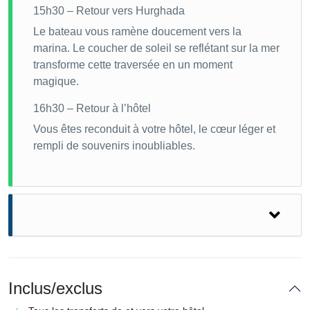
15h30 – Retour vers Hurghada
Le bateau vous ramène doucement vers la
marina. Le coucher de soleil se reflétant sur la mer
transforme cette traversée en un moment
magique.
16h30 – Retour à l’hôtel
Vous êtes reconduit à votre hôtel, le cœur léger et
rempli de souvenirs inoubliables.
Conclusion
Une journée sur
l’ ile de Mahmya Égypte
est une
Inclus/exclus
véritable immersion dans la beauté sauvage de la mer
Rouge. Que vous soyez passionné de plongée, en