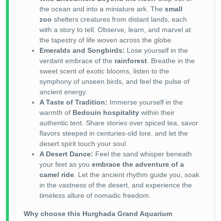
the ocean and into a miniature ark. The
small
zoo
shelters creatures from distant lands, each
with a story to tell. Observe, learn, and marvel at
the tapestry of life woven across the globe.
Emeralds and Songbirds:
Lose yourself in the
verdant embrace of the
rainforest
. Breathe in the
sweet scent of exotic blooms, listen to the
symphony of unseen birds, and feel the pulse of
ancient energy.
A Taste of Tradition:
Immerse yourself in the
warmth of
Bedouin hospitality
within their
authentic tent. Share stories over spiced tea, savor
flavors steeped in centuries-old lore, and let the
desert spirit touch your soul.
A Desert Dance:
Feel the sand whisper beneath
your feet as you
embrace the adventure of a
camel ride
. Let the ancient rhythm guide you, soak
in the vastness of the desert, and experience the
timeless allure of nomadic freedom.
Why choose this Hurghada Grand Aquarium