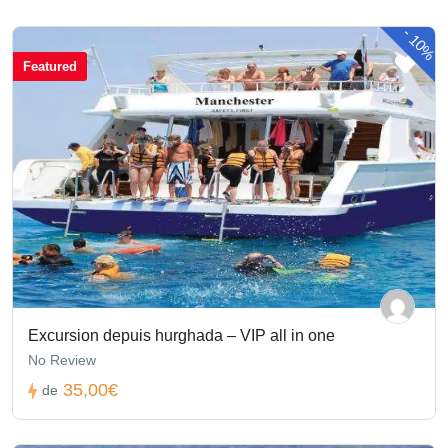
-
10%
Featured
Excursion depuis hurghada – VIP all in one
No Review
35,00€
de