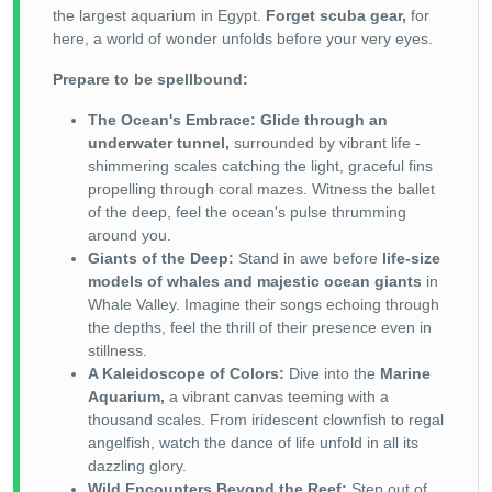
the largest aquarium in Egypt.
Forget scuba gear,
for
here, a world of wonder unfolds before your very eyes.
Prepare to be spellbound:
The Ocean's Embrace:
Glide through an
underwater tunnel,
surrounded by vibrant life -
shimmering scales catching the light, graceful fins
propelling through coral mazes. Witness the ballet
of the deep, feel the ocean's pulse thrumming
around you.
Giants of the Deep:
Stand in awe before
life-size
models of whales and majestic ocean giants
in
Whale Valley. Imagine their songs echoing through
the depths, feel the thrill of their presence even in
stillness.
A Kaleidoscope of Colors:
Dive into the
Marine
Aquarium,
a vibrant canvas teeming with a
thousand scales. From iridescent clownfish to regal
angelfish, watch the dance of life unfold in all its
dazzling glory.
Wild Encounters Beyond the Reef:
Step out of