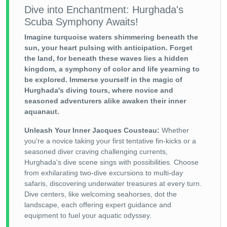
Dive into Enchantment: Hurghada's
Scuba Symphony Awaits!
Imagine turquoise waters shimmering beneath the
sun, your heart pulsing with anticipation. Forget
the land, for beneath these waves lies a hidden
kingdom, a symphony of color and life yearning to
be explored. Immerse yourself in the magic of
Hurghada's diving tours, where novice and
seasoned adventurers alike awaken their inner
aquanaut.
Unleash Your Inner Jacques Cousteau:
Whether
you're a novice taking your first tentative fin-kicks or a
seasoned diver craving challenging currents,
Hurghada's dive scene sings with possibilities. Choose
from exhilarating two-dive excursions to multi-day
safaris, discovering underwater treasures at every turn.
Dive centers, like welcoming seahorses, dot the
landscape, each offering expert guidance and
equipment to fuel your aquatic odyssey.