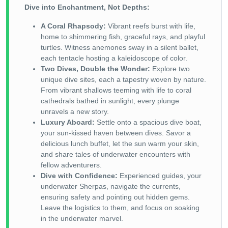
Dive into Enchantment, Not Depths:
A Coral Rhapsody:
Vibrant reefs burst with life,
home to shimmering fish, graceful rays, and playful
turtles. Witness anemones sway in a silent ballet,
each tentacle hosting a kaleidoscope of color.
Two Dives, Double the Wonder:
Explore two
unique dive sites, each a tapestry woven by nature.
From vibrant shallows teeming with life to coral
cathedrals bathed in sunlight, every plunge
unravels a new story.
Luxury Aboard:
Settle onto a spacious dive boat,
your sun-kissed haven between dives. Savor a
delicious lunch buffet, let the sun warm your skin,
and share tales of underwater encounters with
fellow adventurers.
Dive with Confidence:
Experienced guides, your
underwater Sherpas, navigate the currents,
ensuring safety and pointing out hidden gems.
Leave the logistics to them, and focus on soaking
in the underwater marvel.