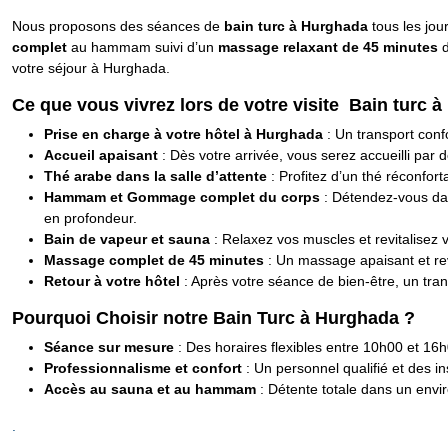
Nous proposons des séances de
bain turc à Hurghada
tous les jou
complet
au hammam suivi d’un
massage relaxant de 45 minutes
d
votre séjour à Hurghada.
Ce que vous vivrez lors de votre visite Bain turc à
Prise en charge à votre hôtel à Hurghada
: Un transport conf
Accueil apaisant
: Dès votre arrivée, vous serez accueilli par 
Thé arabe dans la salle d’attente
: Profitez d’un thé réconfo
Hammam et Gommage complet du corps
: Détendez-vous d
en profondeur.
Bain de vapeur et sauna
: Relaxez vos muscles et revitalisez v
Massage complet de 45 minutes
: Un massage apaisant et revi
Retour à votre hôtel
: Après votre séance de bien-être, un tra
Pourquoi Choisir notre Bain Turc à Hurghada ?
Séance sur mesure
: Des horaires flexibles entre 10h00 et 16
Professionnalisme et confort
: Un personnel qualifié et des in
Accès au sauna et au hammam
: Détente totale dans un envi
.