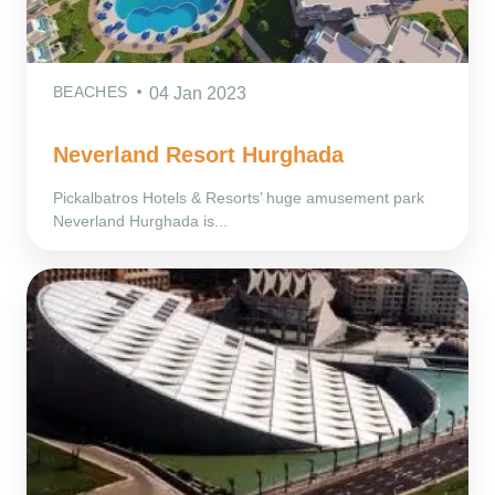
BEACHES
04 Jan 2023
Neverland Resort Hurghada
Pickalbatros Hotels & Resorts’ huge amusement park
Neverland Hurghada is...