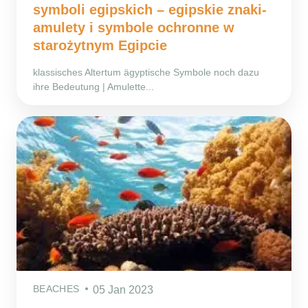
symboli egipskich – egipskie znaki-
amulety i symbole ochronne w
starożytnym Egipcie
klassisches Altertum ägyptische Symbole noch dazu
ihre Bedeutung | Amulette...
BEACHES
05 Jan 2023