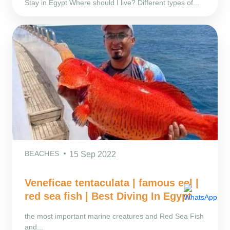
Stay in Egypt Where should I live? Different types of...
BEACHES
15 Sep 2022
Veneficae tentaculata | famous eel |
red sea fish | Best Diving In Egypt
the most important marine creatures and Red Sea Fish
and...