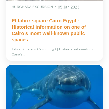
HURGHADA EXCURSION
05 Jan 2023
El tahrir square Cairo Egypt :
Historical information on one of
Cairo’s most well-known public
spaces
Tahrir Square in Cairo, Egypt | Historical information on
Cairo’s...