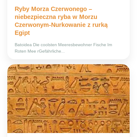
Ryby Morza Czerwonego –
niebezpieczna ryba w Morzu
Czerwonym-Nurkowanie z rurką
Egipt
Batoidea Die coolsten Meeresbewohner Fische Im
Roten Mee rGefährliche...