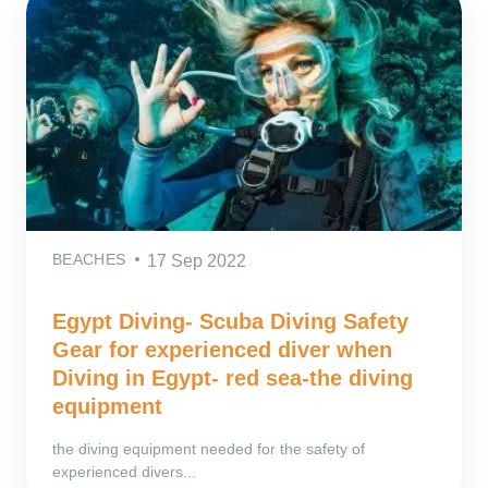
BEACHES
17 Sep 2022
Egypt Diving- Scuba Diving Safety
Gear for experienced diver when
Diving in Egypt- red sea-the diving
equipment
the diving equipment needed for the safety of
experienced divers...