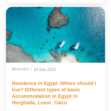
BEACHES
16 Sep 2022
Residence in Egypt ,Where should I
live? Different types of basic
Accommodation in Egypt in
Hurghada, Luxor, Cairo