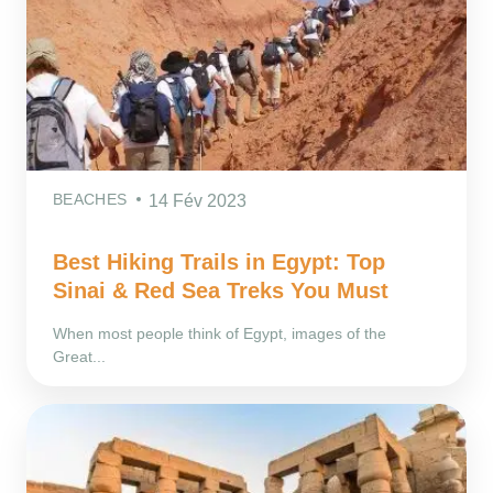
BEACHES
14 Fév 2023
Best Hiking Trails in Egypt: Top
Sinai & Red Sea Treks You Must
When most people think of Egypt, images of the
Great...