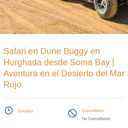
Safari en Dune Buggy en
Hurghada desde Soma Bay |
Aventura en el Desierto del Mar
Rojo
Cancellation
Duration
No Cancellation