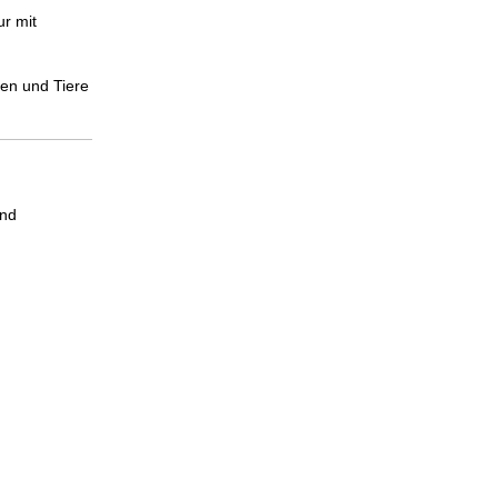
ur mit
zen und Tiere
und