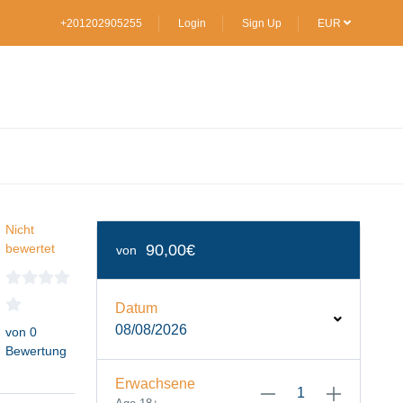
+201202905255
Login
Sign Up
EUR
Nicht
bewertet
90,00€
von
Datum
08/08/2026
von 0
Bewertung
Erwachsene