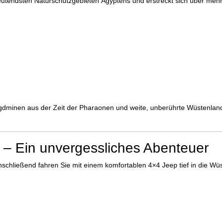
utendsten Naturschutzgebieten Ägyptens und erstreckt sich über mehr
.
dminen aus der Zeit der Pharaonen und weite, unberührte Wüstenland
– Ein unvergessliches Abenteuer
nschließend fahren Sie mit einem komfortablen 4×4 Jeep tief in die Wüs