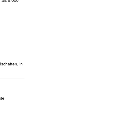
 als 5.000
schaften, in
te.