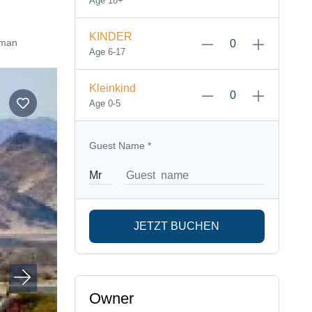
Age 18+
KINDER
rman
Age 6-17
Kleinkind
Age 0-5
Guest Name
*
JETZT BUCHEN
Owner