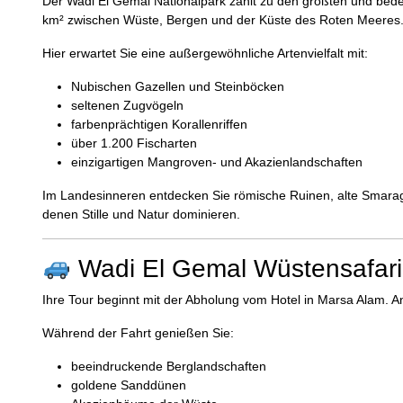
Der Wadi El Gemal Nationalpark zählt zu den größten und bede
km² zwischen Wüste, Bergen und der Küste des Roten Meeres
Hier erwartet Sie eine außergewöhnliche Artenvielfalt mit:
Nubischen Gazellen und Steinböcken
seltenen Zugvögeln
farbenprächtigen Korallenriffen
über 1.200 Fischarten
einzigartigen Mangroven- und Akazienlandschaften
Im Landesinneren entdecken Sie römische Ruinen, alte Smarag
denen Stille und Natur dominieren.
Wadi El Gemal Wüstensafari 
Ihre Tour beginnt mit der Abholung vom Hotel in Marsa Alam. A
Während der Fahrt genießen Sie:
beeindruckende Berglandschaften
goldene Sanddünen