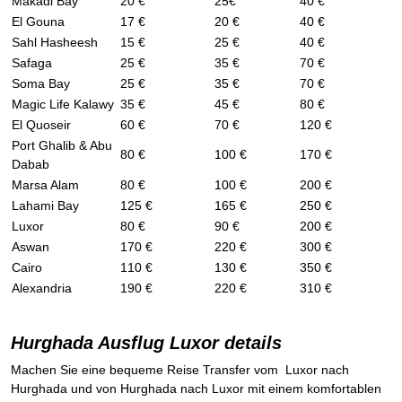
Makadi Bay
20 €
25€
40 €
El Gouna
17 €
20 €
40 €
Sahl Hasheesh
15 €
25 €
40 €
Safaga
25 €
35 €
70 €
Soma Bay
25 €
35 €
70 €
Magic Life Kalawy
35 €
45 €
80 €
El Quoseir
60 €
70 €
120 €
Port Ghalib & Abu
80 €
100 €
170 €
Dabab
Marsa Alam
80 €
100 €
200 €
Lahami Bay
125 €
165 €
250 €
Luxor
80 €
90 €
200 €
Aswan
170 €
220 €
300 €
Cairo
110 €
130 €
350 €
Alexandria
190 €
220 €
310 €
Hurghada Ausflug Luxor details
Machen Sie eine bequeme Reise Transfer vom Luxor nach
Hurghada und von Hurghada nach Luxor mit einem komfortablen