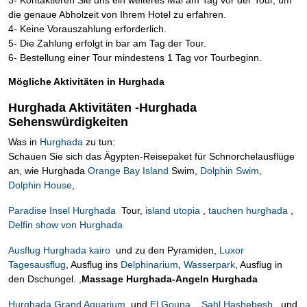
die genaue Abholzeit von Ihrem Hotel zu erfahren
.
4- Keine Vorauszahlung erforderlich.
5- Die Zahlung erfolgt in bar am Tag der Tour.
6- Bestellung einer Tour mindestens 1 Tag vor Tourbeginn.
Mögliche Aktivitäten in Hurghada
Hurghada Aktivitäten -Hurghada
Sehenswürdigkeiten
Was in
Hurghada
zu tun:
Schauen Sie sich das Ägypten-Reisepaket für Schnorchelausflüge
an, wie Hurghada
Orange Bay Island
Swim,
Dolphin Swim
,
Dolphin House
,
Paradise Insel Hurghada
Tour,
island utopia
,
tauchen hurghada
,
Delfin show von Hurghada
Ausflug Hurghada kairo
und zu den Pyramiden,
Luxor
Tagesausflug
, Ausflug ins
Delphinarium
,
Wasserpark
, Ausflug in
den Dschungel. ,
Massage Hurghada-Angeln Hurghada
Hurghada Grand Aquarium
und
El Gouna
,
Sahl Hashebesh
und